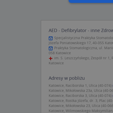
Nie
Niezbędne pliki cook
zarządzanie kontem. 
AED - Defibrylator - inne Zdro
Nazwa
Specjalistyczna Praktyka Stomatolog
Józefa Poniatowskiego 17, 40-055 Kat
APPSESSID
Praktyka Stomatologiczna, ul. Marii
058 Katowice
CookieScriptConse
im. S. Leszczyńskego, Zespół nr 1, 
Katowice
U
Adresy w pobliżu
kloc
Katowice, Raciborska 1, Ulica (40-074)
Katowice, Mikołowska 23a, Ulica (40-0
Nazwa
Katowice, Raciborska 3, Ulica (40-074)
Nazwa
Katowice, Rostka Józefa, dr. 3, Plac (40
CrossDomainCooki
Pro
Nazwa
Katowice, Mikołowska 23, Ulica (40-066
Do
_ga_DEEKR6C5LV
Katowice, Wilimowskiego Maksymiliana 
MUID
Mic