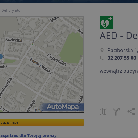
 Defibrylator
AED - De
Raciborska 1
32 207 55 00
wewnątrz budy
a dużą mapę
a dużą mapę
acja tras dla Twojej branży
Kreatorze map Targeo