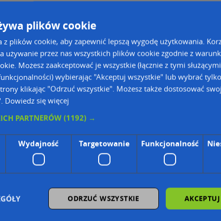
żywa plików cookie
a z plików cookie, aby zapewnić lepszą wygodę użytkowania. Korzy
a używanie przez nas wszystkich plików cookie zgodnie z warun
ookie. Możesz zaakceptować je wszystkie (łącznie z tymi służącymi
unkcjonalności) wybierając "Akceptuj wszystkie" lub wybrać tylk
trony klikając "Odrzuć wszystkie". Możesz także dostosować swoj
".
Dowiedz się więcej
KICH PARTNERÓW
(1192) →
ie Danych Osobowych Administratorem (RODO), administratorem danych jest AutoMapa 
Wydajność
Targetowanie
Funkcjonalność
Nie
wyszukiwarce firm i na mapach (art. 6 ust. 1 lit. f RODO)
znesowym operatora (art. 6 ust. 1 lit. f RODO)
ON, z firmowych stron www oraz od podmiotów zewnętrznych.
omapa.pl/odo_przetwarzanie/
EGÓŁY
ODRZUĆ WSZYSTKIE
AKCEPTUJ