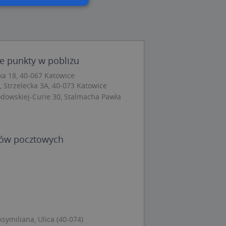
wane
owanie użytkownika i
j.
ne punkty w pobliżu
a 18, 40-067 Katowice
 Strzelecka 3A, 40-073 Katowice
łodowskiej-Curie 30, Stalmacha Pawła
 Cookie-Script.com
ch zgody
eczne, aby baner
ie.
dów pocztowych
wywania
Opis
siąc
ytics do
ymiliana, Ulica (40-074)
mę Microsoft jako