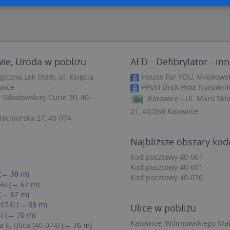
zbędne
Wydajność
Targetowanie
Funkcjonalność
Niesklasyfiko
ie umożliwiają korzystanie z podstawowych funkcji strony internetowej, takich jak log
Bez niezbędnych plików cookie nie można prawidłowo korzystać ze strony internetowe
wie, Uroda w pobliżu
AED - Defibrylator - in
Provider
/
Okres
Opis
iczna Lek Stom, ul. Księcia
House For YOU, Mikołowsk
Domena
przechowywania
owice
PPUH Druk Piotr Kurpanik,
.targeo.pl
Sesja
 Skłodowskiej-Curie 30, 40-
Katowice - Ul. Marii Sk
nt
1 rok 1 miesiąc
Ten plik cookie jest używany przez usługę
CookieScript
21, 40-058 Katowice
do zapamiętywania preferencji dotyczący
.targeo.pl
Raciborska 27, 40-074
użytkownika na pliki cookie. Jest to koni
cookie Cookie-Script.com działał poprawn
Najbliższe obszary ko
.targeo.pl
1 rok
Kod pocztowy 40-061
.www.targeo.pl
1 rok
Kod pocztowy 40-001
(→ 38 m)
Kod pocztowy 40-076
66)
(→ 67 m)
Provider
/
Domena
Okres przecho
(→ 67 m)
Provider
/
Okres
Opis
-074)
(→ 68 m)
eScriptConsent_35
.crossdomain.cookie-script.com
1 rok 1 mie
Ulice w pobliżu
vider
Domena
/
przechowywania
Okres
Opis
)
(→ 70 m)
mena
przechowywania
.targeo.pl
1 rok 1 miesiąc
Ten plik cookie jest używany przez Google Anal
Katowice, Wilimowskiego Maks
6, Ulica (40-074)
(→ 76 m)
utrzymywania stanu sesji.
1 rok 3 tygodnie
Ten plik cookie jest powszechnie używany przez fir
rosoft