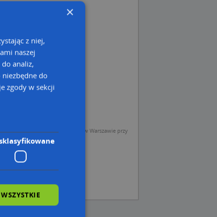
×
stając z niej,
kami naszej
 do analiz,
o niezbędne do
e zgody w sekcji
sp. z o.o. (Operator) z siedzibą w Warszawie przy
sklasyfikowane
 WSZYSTKIE