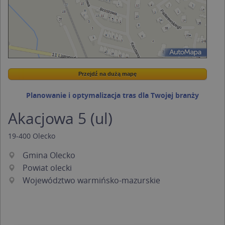
Przejdź na dużą mapę
Wstaw tę mapkę na swoją stronę
Przejdź na dużą mapę
Kreatorze map Targeo
Planowanie i optymalizacja tras dla Twojej branży
Akacjowa 5 (ul)
19-400
Olecko
Gmina Olecko
Powiat olecki
Województwo warmińsko-mazurskie