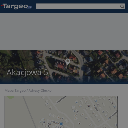
Akacjowa 5
Mapa Targeo
Adresy Olecko