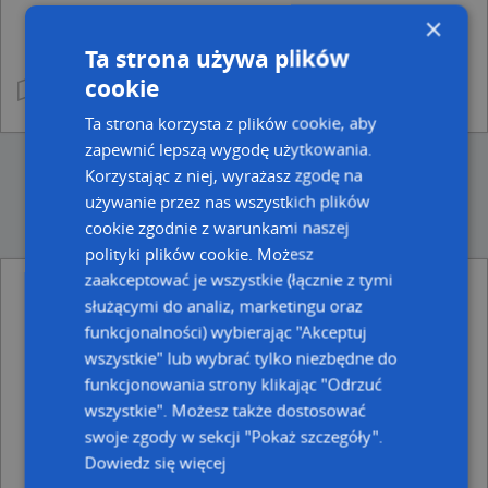
×
Ta strona używa plików
cookie
Ta strona korzysta z plików cookie, aby
zapewnić lepszą wygodę użytkowania.
Korzystając z niej, wyrażasz zgodę na
używanie przez nas wszystkich plików
cookie zgodnie z warunkami naszej
polityki plików cookie. Możesz
zaakceptować je wszystkie (łącznie z tymi
służącymi do analiz, marketingu oraz
Ulice w pobliżu
funkcjonalności) wybierając "Akceptuj
Olecko, Akacjowa, Ulica (19-400)
wszystkie" lub wybrać tylko niezbędne do
Olecko, Brzozowa, Ulica (19-400)
funkcjonowania strony klikając "Odrzuć
Olecko, Kasztanowa, Ulica (19-400)
wszystkie". Możesz także dostosować
Najbliższe obszary kodów pocztowych
swoje zgody w sekcji "Pokaż szczegóły".
Dowiedz się więcej
Kod pocztowy 19-400
Kod pocztowy 19-404