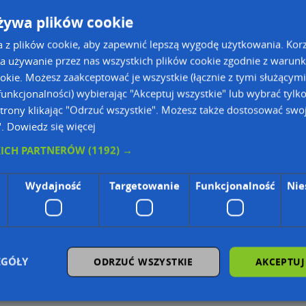
żywa plików cookie
Godziny otwarcia:
a z plików cookie, aby zapewnić lepszą wygodę użytkowania. Korzy
a używanie przez nas wszystkich plików cookie zgodnie z warun
Poniedziałek:
00:00-24:00
ookie. Możesz zaakceptować je wszystkie (łącznie z tymi służącymi
Wtorek:
00:00-24:00
Środa:
00:00-24:00
unkcjonalności) wybierając "Akceptuj wszystkie" lub wybrać tylk
Czwartek:
00:00-24:00
trony klikając "Odrzuć wszystkie". Możesz także dostosować swoj
Piątek:
00:00-24:00
".
Dowiedz się więcej
Sobota:
00:00-24:00
Niedziela:
00:00-24:00
KICH PARTNERÓW
(1192) →
Wydajność
Targetowanie
Funkcjonalność
Nie
ie Danych Osobowych Administratorem (RODO), administratorem danych jest AutoMapa 
wyszukiwarce firm i na mapach (art. 6 ust. 1 lit. f RODO)
znesowym operatora (art. 6 ust. 1 lit. f RODO)
ON, z firmowych stron www oraz od podmiotów zewnętrznych.
EGÓŁY
ODRZUĆ WSZYSTKIE
AKCEPTUJ
omapa.pl/odo_przetwarzanie/