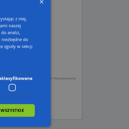
×
stając z niej,
kami naszej
 do analiz,
o niezbędne do
e zgody w sekcji
sklasyfikowane
sp. z o.o. (Operator) z siedzibą w Warszawie przy
 WSZYSTKIE