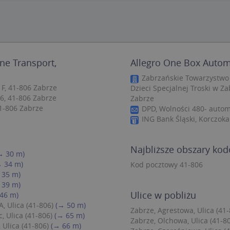
zbędne
Wydajność
Targetowanie
Funkcjonalność
Niesklasyfiko
ie umożliwiają korzystanie z podstawowych funkcji strony internetowej, takich jak log
Bez niezbędnych plików cookie nie można prawidłowo korzystać ze strony internetowe
Provider
/
Okres
ne Transport,
Allegro One Box Automa
Opis
Domena
przechowywania
Zabrzańskie Towarzystwo 
.targeo.pl
Sesja
F, 41-806 Zabrze
Dzieci Specjalnej Troski w Za
6, 41-806 Zabrze
Zabrze
nt
1 rok 1 miesiąc
Ten plik cookie jest używany przez usługę
CookieScript
do zapamiętywania preferencji dotyczący
.targeo.pl
41-806 Zabrze
DPD, Wolności 480- autom
użytkownika na pliki cookie. Jest to koni
ING Bank Śląski, Korczoka
cookie Cookie-Script.com działał poprawn
.targeo.pl
1 rok
Najbliższe obszary ko
.www.targeo.pl
1 rok
→ 30 m)
→ 34 m)
Kod pocztowy 41-806
 35 m)
Provider
/
Domena
Okres przecho
 39 m)
Provider
/
Okres
Opis
Ulice w pobliżu
46 m)
eScriptConsent_35
.crossdomain.cookie-script.com
1 rok 1 mie
vider
Domena
/
przechowywania
Okres
Opis
, Ulica (41-806)
(→ 50 m)
mena
przechowywania
Zabrze, Agrestowa, Ulica (41-
.targeo.pl
1 rok 1 miesiąc
Ten plik cookie jest używany przez Google Anal
, Ulica (41-806)
(→ 65 m)
utrzymywania stanu sesji.
1 rok 3 tygodnie
Ten plik cookie jest powszechnie używany przez fir
Zabrze, Olchowa, Ulica (41-8
rosoft
 Ulica (41-806)
(→ 66 m)
unikalny identyfikator użytkownika. Można to ust
poration