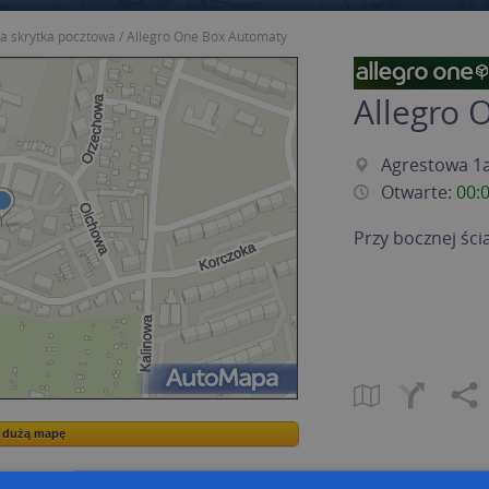
a skrytka pocztowa
Allegro One Box Automaty
Allegro 
Agrestowa 1a
Otwarte:
00:
Przy bocznej śc
a dużą mapę
a dużą mapę
owanie bazy danych adresowych
Kreatorze map Targeo