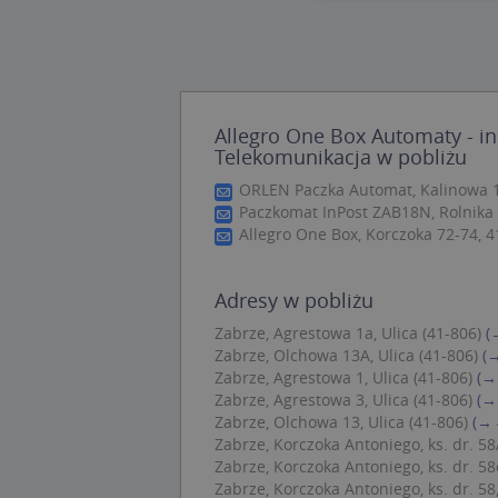
Nie
Niezbędne pliki cook
zarządzanie kontem. 
Allegro One Box Automaty - in
Nazwa
Telekomunikacja w pobliżu
APPSESSID
ORLEN Paczka Automat, Kalinowa 1
Paczkomat InPost ZAB18N, Rolnika 
CookieScriptConse
Allegro One Box, Korczoka 72-74, 
U
Adresy w pobliżu
kloc
Zabrze, Agrestowa 1a, Ulica (41-806)
(
Zabrze, Olchowa 13A, Ulica (41-806)
(
Zabrze, Agrestowa 1, Ulica (41-806)
(→
Nazwa
Zabrze, Agrestowa 3, Ulica (41-806)
(→
Nazwa
Zabrze, Olchowa 13, Ulica (41-806)
(→ 
CrossDomainCooki
Pro
Nazwa
Zabrze, Korczoka Antoniego, ks. dr. 58A
Do
_ga_DEEKR6C5LV
Zabrze, Korczoka Antoniego, ks. dr. 58c
MUID
Mic
Zabrze, Korczoka Antoniego, ks. dr. 58,
Cor