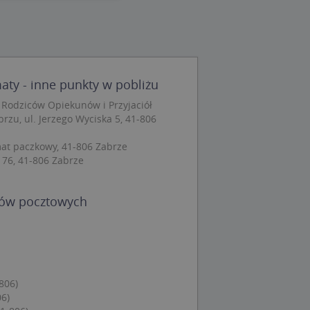
wane
owanie użytkownika i
j.
ty - inne punkty w pobliżu
Rodziców Opiekunów i Przyjaciół
brzu, ul. Jerzego Wyciska 5, 41-806
 Cookie-Script.com
ch zgody
at paczkowy, 41-806 Zabrze
eczne, aby baner
 76, 41-806 Zabrze
ie.
dów pocztowych
wywania
Opis
siąc
806)
ytics do
mę Microsoft jako
06)
awić za pomocą