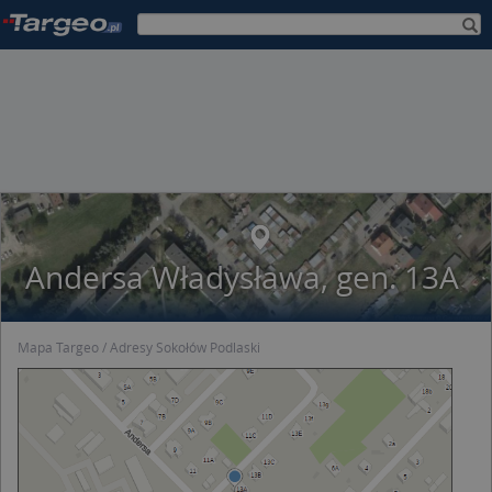
Andersa Władysława, gen. 13A
Mapa Targeo
Adresy Sokołów Podlaski