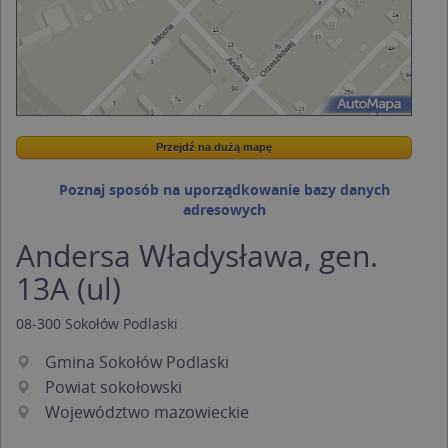
Przejdź na dużą mapę
Wstaw tę mapkę na swoją stronę
Przejdź na dużą mapę
Kreatorze map Targeo
Poznaj sposób na uporządkowanie bazy danych
adresowych
Andersa Władysława, gen.
13A (ul)
08-300
Sokołów Podlaski
Gmina Sokołów Podlaski
Powiat sokołowski
Województwo mazowieckie