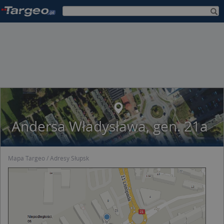
Andersa Władysława, gen. 21a
Mapa Targeo
Adresy Słupsk