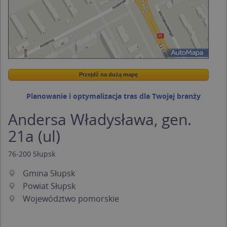
Przejdź na dużą mapę
Wstaw tę mapkę na swoją stronę
Przejdź na dużą mapę
Kreatorze map Targeo
Planowanie i optymalizacja tras dla Twojej branży
Andersa Władysława, gen.
21a (ul)
76-200
Słupsk
Gmina Słupsk
Powiat Słupsk
Województwo pomorskie