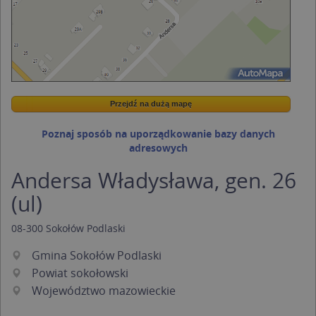
Przejdź na dużą mapę
Wstaw tę mapkę na swoją stronę
Przejdź na dużą mapę
Kreatorze map Targeo
Poznaj sposób na uporządkowanie bazy danych
adresowych
Andersa Władysława, gen. 26
(ul)
08-300
Sokołów Podlaski
Gmina Sokołów Podlaski
Powiat sokołowski
Województwo mazowieckie