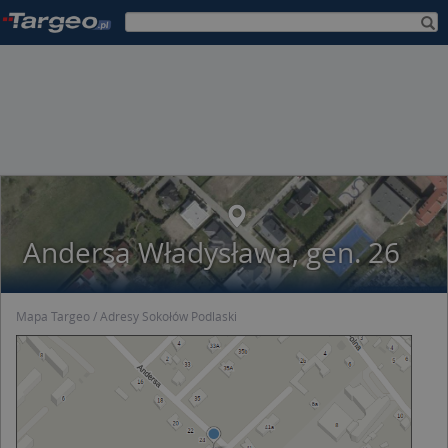
Andersa Władysława, gen. 26
Mapa Targeo
Adresy Sokołów Podlaski