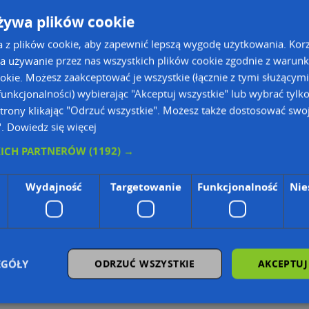
żywa plików cookie
a z plików cookie, aby zapewnić lepszą wygodę użytkowania. Korzy
a używanie przez nas wszystkich plików cookie zgodnie z warun
ookie. Możesz zaakceptować je wszystkie (łącznie z tymi służącymi
unkcjonalności) wybierając "Akceptuj wszystkie" lub wybrać tylk
trony klikając "Odrzuć wszystkie". Możesz także dostosować swoj
".
Dowiedz się więcej
KICH PARTNERÓW
(1192) →
Wydajność
Targetowanie
Funkcjonalność
Nie
ie Danych Osobowych Administratorem (RODO), administratorem danych jest AutoMapa 
wyszukiwarce firm i na mapach (art. 6 ust. 1 lit. f RODO)
znesowym operatora (art. 6 ust. 1 lit. f RODO)
ON, z firmowych stron www oraz od podmiotów zewnętrznych.
EGÓŁY
ODRZUĆ WSZYSTKIE
AKCEPTUJ
omapa.pl/odo_przetwarzanie/