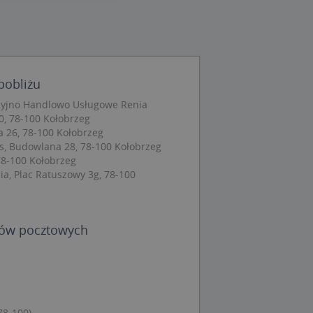
wane
owanie użytkownika i
j.
pobliżu
cyjno Handlowo Usługowe Renia
, 78-100 Kołobrzeg
a 26, 78-100 Kołobrzeg
 Cookie-Script.com
ch zgody
, Budowlana 28, 78-100 Kołobrzeg
eczne, aby baner
8-100 Kołobrzeg
ie.
a, Plac Ratuszowy 3g, 78-100
dów pocztowych
wywania
Opis
siąc
ytics do
mę Microsoft jako
awić za pomocą
78-100)