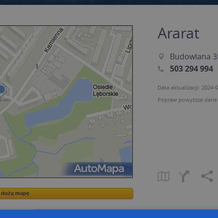
Ararat
Budowlana 35
503 294 994
Data aktualizacji: 2024-
Popraw powyższe dane p
a dużą mapę
a dużą mapę
acja tras dla Twojej branży
Kreatorze map Targeo