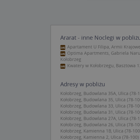
Nie
Niezbędne pliki cook
zarządzanie kontem. 
Ararat - inne Noclegi w pobliż
Nazwa
Apartament U Filipa, Armii Krajowej
APPSESSID
Optima Apartments, Gabriela Narut
Kołobrzeg
CookieScriptConse
Kwatery w Kołobrzegu, Basztowa 12
U
Adresy w pobliżu
kloc
Kołobrzeg, Budowlana 35A, Ulica (78-1
Kołobrzeg, Budowlana 35, Ulica (78-10
Kołobrzeg, Budowlana 33, Ulica (78-10
Nazwa
Kołobrzeg, Budowlana 31, Ulica (78-10
Nazwa
Kołobrzeg, Budowlana 27A, Ulica (78-1
CrossDomainCooki
Pro
Nazwa
Kołobrzeg, Budowlana 26, Ulica (78-10
Do
_ga_DEEKR6C5LV
Kołobrzeg, Kamienna 1B, Ulica (78-100
MUID
Mic
Kołobrzeg, Kamienna 2, Ulica (78-100)
Cor