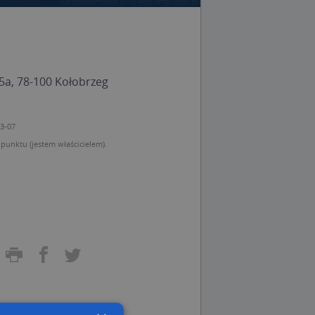
a, 78-100 Kołobrzeg
03-07
unktu (jestem właścicielem).