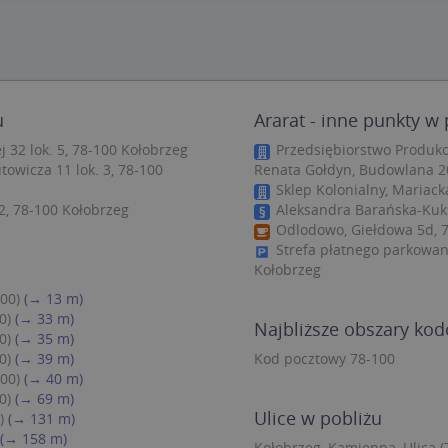
zbędne
Wydajność
Targetowanie
Funkcjonalność
Niesklasyfiko
ie umożliwiają korzystanie z podstawowych funkcji strony internetowej, takich jak log
Bez niezbędnych plików cookie nie można prawidłowo korzystać ze strony internetowe
Provider
/
Okres
u
Ararat - inne punkty w 
Opis
Domena
przechowywania
 32 lok. 5, 78-100 Kołobrzeg
Przedsiębiorstwo Produk
.targeo.pl
Sesja
owicza 11 lok. 3, 78-100
Renata Gołdyn, Budowlana 20
Sklep Kolonialny, Mariack
nt
1 rok 1 miesiąc
Ten plik cookie jest używany przez usługę
CookieScript
do zapamiętywania preferencji dotyczący
.targeo.pl
, 78-100 Kołobrzeg
Aleksandra Barańska-Kuks
użytkownika na pliki cookie. Jest to koni
Odlodowo, Giełdowa 5d, 7
cookie Cookie-Script.com działał poprawn
Strefa płatnego parkowani
.targeo.pl
1 rok
Kołobrzeg
.www.targeo.pl
1 rok
00)
(→ 13 m)
0)
(→ 33 m)
Najbliższe obszary ko
0)
(→ 35 m)
Provider
/
Domena
Okres przecho
0)
(→ 39 m)
Kod pocztowy 78-100
Provider
/
Okres
Opis
00)
(→ 40 m)
eScriptConsent_35
.crossdomain.cookie-script.com
1 rok 1 mie
vider
Domena
/
przechowywania
Okres
Opis
0)
(→ 69 m)
mena
przechowywania
.targeo.pl
1 rok 1 miesiąc
Ten plik cookie jest używany przez Google Anal
Ulice w pobliżu
)
(→ 131 m)
utrzymywania stanu sesji.
1 rok 3 tygodnie
Ten plik cookie jest powszechnie używany przez fir
rosoft
(→ 158 m)
unikalny identyfikator użytkownika. Można to ust
poration
Kołobrzeg, Kamienna, Ulica (