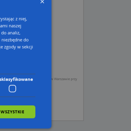
×
stając z niej,
kami naszej
 do analiz,
o niezbędne do
e zgody w sekcji
sklasyfikowane
sp. z o.o. (Operator) z siedzibą w Warszawie przy
 WSZYSTKIE