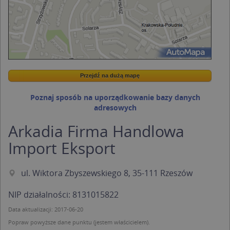
Przejdź na dużą mapę
Wstaw tę mapkę na swoją stronę
Przejdź na dużą mapę
Kreatorze map Targeo
Poznaj sposób na uporządkowanie bazy danych
adresowych
Arkadia Firma Handlowa
Import Eksport
ul. Wiktora Zbyszewskiego 8, 35-111 Rzeszów
NIP działalności: 8131015822
Data aktualizacji: 2017-06-20
Popraw powyższe dane punktu (jestem właścicielem).