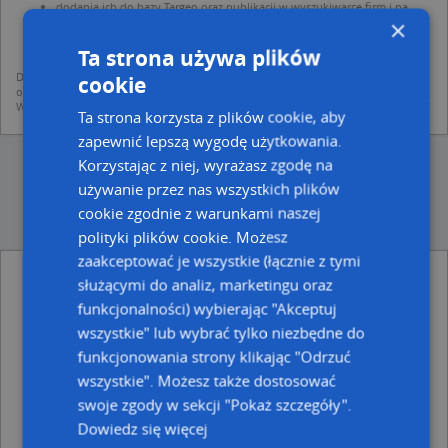
dodania ich do bazy Targeo oraz publikacji w wyszukiwarce firm i na
mapach (art. 6 ust. 1 lit. f RODO)
×
udostępniania danych o firmach partnerom biznesowym operatora (art.
Ta strona używa plików
6 ust. 1 lit. f RODO)
Dane pochodzą z publicznych baz CEIDG, GUS, REGON, z firmowych stron www
cookie
oraz od podmiotów zewnętrznych.
Więcej informacji dot. RODO:
http://regulamin.automapa.pl/odo_przetwarzanie/
Ta strona korzysta z plików cookie, aby
zapewnić lepszą wygodę użytkowania.
Korzystając z niej, wyrażasz zgodę na
używanie przez nas wszystkich plików
cookie zgodnie z warunkami naszej
polityki plików cookie. Możesz
zaakceptować je wszystkie (łącznie z tymi
Arkadia Firma Handlowa Import Eksport -
służącymi do analiz, marketingu oraz
inne Przemysł, Firmy w pobliżu
funkcjonalności) wybierając "Akceptuj
Wykonawstwo Prac Archiwalnych, bł. Karoliny 1, 35-
wszystkie" lub wybrać tylko niezbędne do
119 Rzeszów
funkcjonowania strony klikając "Odrzuć
JMG Jarosław Pawiak, Dukielska 4, 35-505 Rzeszów
wszystkie". Możesz także dostosować
Bereza Bogumiła, Firma Handlowo-Usługowo-
swoje zgody w sekcji "Pokaż szczegóły".
Produkcyjna Bogumiła Bereza, Strzyżowska 81a, 35-505
Dowiedz się więcej
Rzeszów