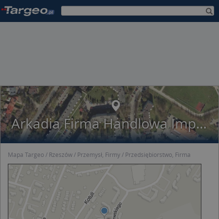
Arkadia Firma Handlowa Import Eksport
Mapa Targeo
Rzeszów
Przemysł, Firmy
Przedsiębiorstwo, Firma