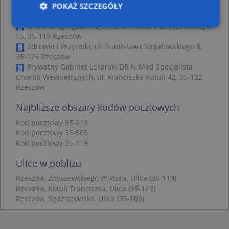
Acram Sp. z o.o., Pleśniarowicza Jerzego 5/2, 35-117
POKAŻ SZCZEGÓŁY
Rzeszów
Uncle Greg Agata Przybyło, ul. Wiktora Zbyszewskiego
15, 35-119 Rzeszów
Zdrowie i Przyroda, ul. Stanisława Stojałowskiego 8,
Niezbędne
Wydajność
Targetowanie
35-125 Rzeszów
Funkcjonalność
Niesklasyfikowane
Prywatny Gabinet Lekarski DR N Med Specjalista
Chorób Wewnętrznych, ul. Franciszka Kotuli 42, 35-122
Niezbędne pliki cookie umożliwiają korzystanie z
Rzeszów
podstawowych funkcji strony internetowej, takich
jak logowanie użytkownika i zarządzanie kontem.
Najbliższe obszary kodów pocztowych
Bez niezbędnych plików cookie nie można
prawidłowo korzystać ze strony internetowej.
Kod pocztowy 35-213
Provider
/
Okres
Kod pocztowy 35-505
Nazwa
Opi
Domena
przechowywania
Kod pocztowy 35-119
APPSESSID
.targeo.pl
Sesja
Ulice w pobliżu
CookieScriptConsent
1 rok 1 miesiąc
Ten
CookieScript
jes
.targeo.pl
Rzeszów, Zbyszewskiego Wiktora, Ulica (35-119)
prz
Rzeszów, Kotuli Franciszka, Ulica (35-122)
Coo
Scr
Rzeszów, Sędziszowska, Ulica (35-505)
zap
pre
dot
zg