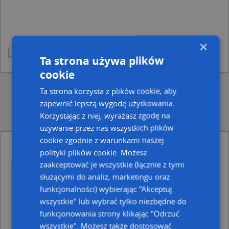
×
Ta strona używa plików
cookie
Ta strona korzysta z plików cookie, aby
zapewnić lepszą wygodę użytkowania.
Korzystając z niej, wyrażasz zgodę na
używanie przez nas wszystkich plików
cookie zgodnie z warunkami naszej
Punkty w pobliżu
polityki plików cookie. Możesz
Klub Montessori Joanna Ustowska, ul. Władysława
zaakceptować je wszystkie (łącznie z tymi
Broniewskiego 12, 81-841 Sopot
służącymi do analiz, marketingu oraz
Studio KK, Karolina Kaszubowska, Architekt, ul.
funkcjonalności) wybierając "Akceptuj
Ignacego Krasickiego 7A, 81-836 Sopot
wszystkie" lub wybrać tylko niezbędne do
Arkadiusz Przeprowadzki Sopot, Magazynowanie, al.
Niepodległości 774, 81-868 Sopot
funkcjonowania strony klikając "Odrzuć
Liceum Ogólnokształcące Zaoczne W Sopocie, al.
wszystkie". Możesz także dostosować