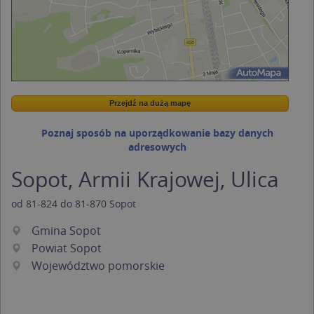
Przejdź na dużą mapę
Wstaw tę mapkę na swoją stronę
Przejdź na dużą mapę
Kreatorze map Targeo
Poznaj sposób na uporządkowanie bazy danych
adresowych
Sopot, Armii Krajowej, Ulica
od
81-824
do
81-870
Sopot
Gmina Sopot
Powiat Sopot
Województwo pomorskie