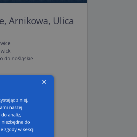
e, Arnikowa, Ulica
wice
wicki
 dolnośląskie
×
stając z niej,
kami naszej
 do analiz,
o niezbędne do
e zgody w sekcji