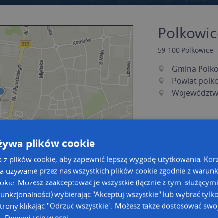
Polkowic
59-100
Polkowice
Gmina Polko
Powiat polko
Województwo
żywa plików cookie
a z plików cookie, aby zapewnić lepszą wygodę użytkowania. Korzy
a używanie przez nas wszystkich plików cookie zgodnie z warun
ookie. Możesz zaakceptować je wszystkie (łącznie z tymi służącymi
unkcjonalności) wybierając "Akceptuj wszystkie" lub wybrać tylk
a dużą mapę
a dużą mapę
trony klikając "Odrzuć wszystkie". Możesz także dostosować swoj
acja tras dla Twojej branży
".
Dowiedz się więcej
Kreatorze map Targeo