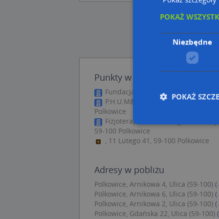
POKAŻ WSZYST
Niezbędne
Punkty w pobliżu
Fundacja Eudajmonia, ul. Borówkow
POKAŻ SZCZ
P.H.U.M&M Wnuk-Pawłowska Małgor
Polkowice
Fizjoterapia Bike Fitting Bartłomie
59-100 Polkowice
, 11 Lutego 41, 59-100 Polkowice
Nie
Niezbędne pliki cook
Adresy w pobliżu
zarządzanie kontem. 
Polkowice, Arnikowa 4, Ulica (59-100)
(
Nazwa
Polkowice, Arnikowa 6, Ulica (59-100)
(
Polkowice, Arnikowa 2, Ulica (59-100)
(
APPSESSID
Polkowice, Gdańska 22, Ulica (59-100)