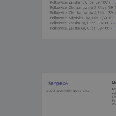
CookieScriptConse
Polkowice, Żarska 1, Ulica (59-100)
(→ 
Polkowice, Chocianowska 2, Ulica (59-
Polkowice, Chocianowska 4, Ulica (59-
Polkowice, Młyńska 10A, Ulica (59-100)
U
Polkowice, Żarska 2a, Ulica (59-100)
(→
kloc
Polkowice, Żarska 6a, Ulica (59-100)
(→
Nazwa
Nazwa
CrossDomainCooki
Pro
Nazwa
Do
_ga_DEEKR6C5LV
MUID
Mic
Cor
_ga
.cla
Mo
test_cookie
Goo
.dou
Kr
© 2003-2026 AutoMapa Sp. z o.o.
Zg
Do
IDE
Goo
Pa
_pk_id.1.c431
.dou
Wa