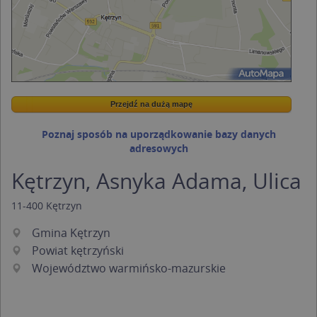
Przejdź na dużą mapę
Wstaw tę mapkę na swoją stronę
Przejdź na dużą mapę
Kreatorze map Targeo
Poznaj sposób na uporządkowanie bazy danych
adresowych
Kętrzyn, Asnyka Adama, Ulica
11-400
Kętrzyn
Gmina Kętrzyn
Powiat kętrzyński
Województwo warmińsko-mazurskie