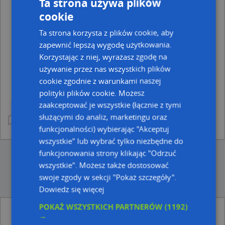
Ta strona używa plików
Ciekawe miejsce
cookie
Fontanna
Ta strona korzysta z plików cookie, aby
Fortyfikacja
zapewnić lepszą wygodę użytkowania.
Linia Mołotowa
Korzystając z niej, wyrażasz zgodę na
Stanowisko armaty
używanie przez nas wszystkich plików
Inne szczyty
cookie zgodnie z warunkami naszej
Pałac, Dwór
polityki plików cookie. Możesz
Pomnik, Obelisk, Tablica pamiątkowa
zaakceptować je wszystkie (łącznie z tymi
Punkt widokowy
służącymi do analiz, marketingu oraz
Szczyt
funkcjonalności) wybierając "Akceptuj
UNESCO - Lista Światowego Dziedzictwa
wszystkie" lub wybrać tylko niezbędne do
Jaskinia
funkcjonowania strony klikając "Odrzuć
Kolej linowa
wszystkie". Możesz także dostosować
Kolejnictwo
swoje zgody w sekcji "Pokaż szczegóły".
Latarnia lotnicza
Dowiedz się więcej
Latarnia morska
POKAŻ WSZYSTKICH PARTNERÓW
(1192)
Miejsce filmowe
Punkty z kategorii Atrakcja turystyczna w
→
miejscowości Wieściszowice i okolicach
Przecięcie południka i równoleżnika