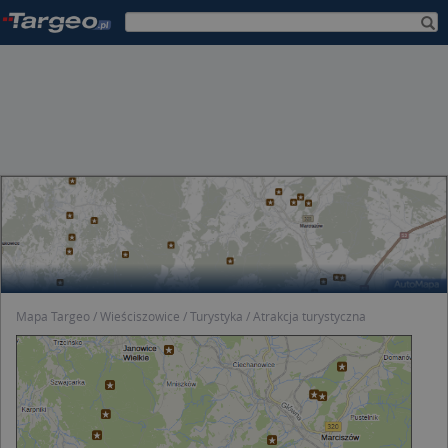
Mapa Targeo
Wieściszowice
Turystyka
Atrakcja turystyczna