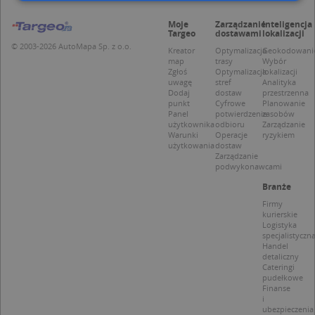
Moje
Zarządzanie
Inteligencja
Niezbędne
Wydajność
Targetowanie
Targeo
dostawami
lokalizacji
© 2003-2026 AutoMapa Sp. z o.o.
Funkcjonalność
Niesklasyfikowane
Kreator
Optymalizacja
Geokodowani
map
trasy
Wybór
Zgłoś
Optymalizacja
lokalizacji
Niezbędne pliki cookie umożliwiają korzystanie z
uwagę
stref
Analityka
podstawowych funkcji strony internetowej, takich
Dodaj
dostaw
przestrzenna
jak logowanie użytkownika i zarządzanie kontem.
punkt
Cyfrowe
Planowanie
Bez niezbędnych plików cookie nie można
Panel
potwierdzenie
zasobów
prawidłowo korzystać ze strony internetowej.
użytkownika
odbioru
Zarządzanie
Warunki
Operacje
ryzykiem
Provider
/
Okres
użytkowania
dostaw
Nazwa
Opi
Domena
przechowywania
Zarządzanie
podwykonawcami
APPSESSID
.targeo.pl
Sesja
Branże
CookieScriptConsent
1 rok 1 miesiąc
Ten
CookieScript
jes
Firmy
.targeo.pl
prz
kurierskie
Coo
Logistyka
Scr
specjalistyczn
zap
Handel
pre
detaliczny
dot
Cateringi
zg
pudełkowe
uży
Finanse
pli
i
to 
ubezpieczenia
aby