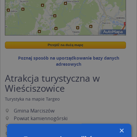
Przejdź na dużą mapę
Wstaw tę mapkę na swoją stronę
Przejdź na dużą mapę
Kreatorze map Targeo
Poznaj sposób na uporządkowanie bazy danych
adresowych
Atrakcja turystyczna w
Wieściszowice
Turystyka
na mapie Targeo
Gmina Marciszów
Powiat kamiennogórski
Województwo dolnośląskie
×
Podkategorie: