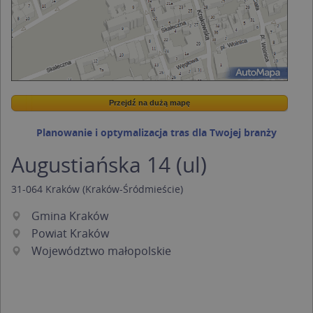
Przejdź na dużą mapę
Wstaw tę mapkę na swoją stronę
Przejdź na dużą mapę
Kreatorze map Targeo
Planowanie i optymalizacja tras dla Twojej branży
Augustiańska 14 (ul)
31-064
Kraków
(Kraków-Śródmieście)
Gmina Kraków
Powiat Kraków
Województwo małopolskie