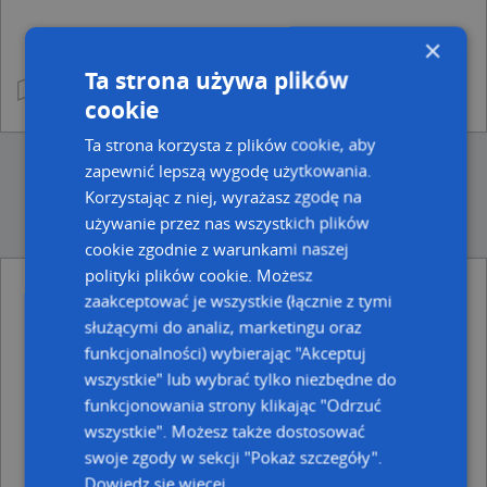
×
Ta strona używa plików
cookie
Ta strona korzysta z plików cookie, aby
zapewnić lepszą wygodę użytkowania.
Korzystając z niej, wyrażasz zgodę na
używanie przez nas wszystkich plików
cookie zgodnie z warunkami naszej
polityki plików cookie. Możesz
zaakceptować je wszystkie (łącznie z tymi
Ulice w pobliżu
służącymi do analiz, marketingu oraz
Gdynia, Słowackiego Juliusza, Ulica (81-392)
funkcjonalności) wybierając "Akceptuj
Gdynia, Kilińskiego Jana, płk., Ulica (81-386)
wszystkie" lub wybrać tylko niezbędne do
Gdynia, Bema Józefa, gen., Ulica (81-381)
funkcjonowania strony klikając "Odrzuć
Najbliższe obszary kodów pocztowych
wszystkie". Możesz także dostosować
swoje zgody w sekcji "Pokaż szczegóły".
Kod pocztowy 81-395
Dowiedz się więcej
Kod pocztowy 81-390