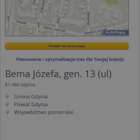
Przejdź na dużą mapę
Wstaw tę mapkę na swoją stronę
Przejdź na dużą mapę
Kreatorze map Targeo
Planowanie i optymalizacja tras dla Twojej branży
Bema Józefa, gen. 13 (ul)
81-386
Gdynia
Gmina Gdynia
Powiat Gdynia
Województwo pomorskie