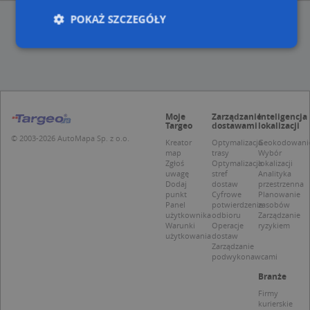
POKAŻ SZCZEGÓŁY
Niezbędne
Wydajność
Targetowanie
Funkcjonalność
Niesklasyfikowane
Moje
Zarządzanie
Inteligencja
Niezbędne pliki cookie umożliwiają korzystanie z
Targeo
dostawami
lokalizacji
podstawowych funkcji strony internetowej, takich
© 2003-2026 AutoMapa Sp. z o.o.
Kreator
Optymalizacja
Geokodowani
jak logowanie użytkownika i zarządzanie kontem.
map
trasy
Wybór
Bez niezbędnych plików cookie nie można
Zgłoś
Optymalizacja
lokalizacji
prawidłowo korzystać ze strony internetowej.
uwagę
stref
Analityka
Dodaj
dostaw
przestrzenna
Provider
/
Okres
Nazwa
Opi
punkt
Cyfrowe
Planowanie
Domena
przechowywania
Panel
potwierdzenie
zasobów
użytkownika
odbioru
Zarządzanie
APPSESSID
.targeo.pl
Sesja
Warunki
Operacje
ryzykiem
użytkowania
dostaw
CookieScriptConsent
1 rok 1 miesiąc
Ten
CookieScript
Zarządzanie
jes
.targeo.pl
podwykonawcami
prz
Coo
Branże
Scr
zap
Firmy
pre
kurierskie
dot