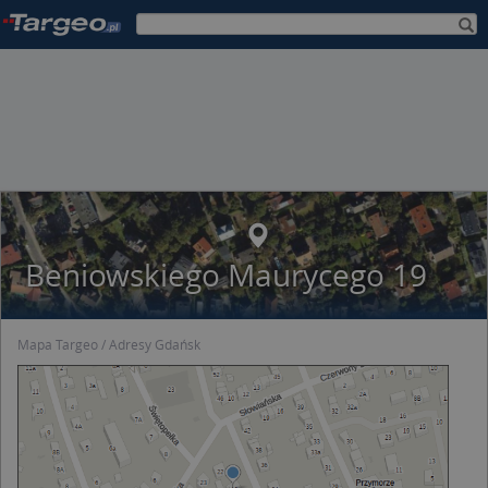
Beniowskiego Maurycego 19
Mapa Targeo
Adresy Gdańsk