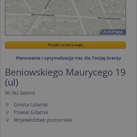
Przejdź na dużą mapę
Wstaw tę mapkę na swoją stronę
Przejdź na dużą mapę
Kreatorze map Targeo
Planowanie i optymalizacja tras dla Twojej branży
Beniowskiego Maurycego 19
(ul)
80-382
Gdańsk
Gmina Gdańsk
Powiat Gdańsk
Województwo pomorskie