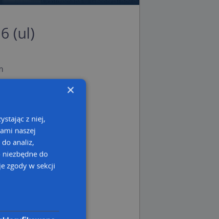
6 (ul)
m
m
×
 lubelskie
stając z niej,
kami naszej
 do analiz,
o niezbędne do
e zgody w sekcji