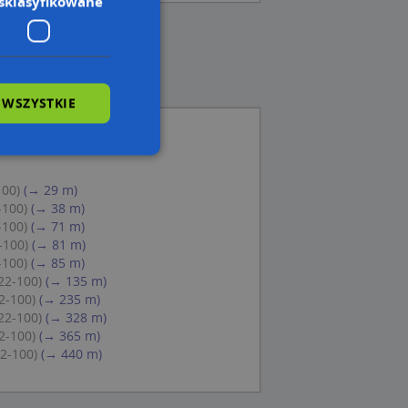
sklasyfikowane
 WSZYSTKIE
100)
(→ 29 m)
wane
-100)
(→ 38 m)
-100)
(→ 71 m)
owanie użytkownika i
j.
-100)
(→ 81 m)
-100)
(→ 85 m)
22-100)
(→ 135 m)
2-100)
(→ 235 m)
22-100)
(→ 328 m)
2-100)
(→ 365 m)
 Cookie-Script.com
ch zgody
22-100)
(→ 440 m)
eczne, aby baner
ie.