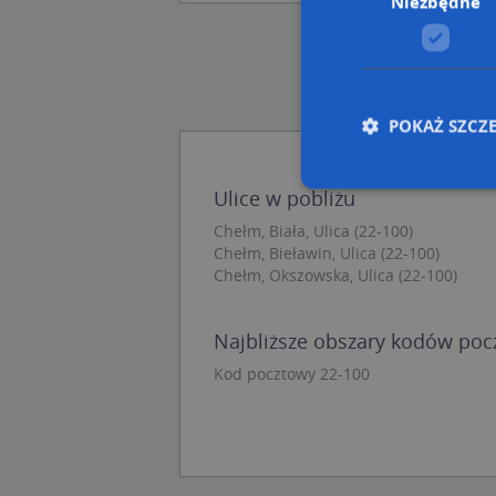
Niezbędne
POKAŻ SZCZ
Ulice w pobliżu
Chełm, Biała, Ulica (22-100)
Nie
Chełm, Bieławin, Ulica (22-100)
Chełm, Okszowska, Ulica (22-100)
Niezbędne pliki cook
zarządzanie kontem. 
Nazwa
Najbliższe obszary kodów po
Kod pocztowy 22-100
APPSESSID
CookieScriptConse
U