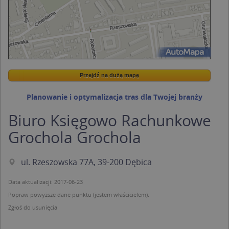
Przejdź na dużą mapę
Wstaw tę mapkę na swoją stronę
Przejdź na dużą mapę
Kreatorze map Targeo
Planowanie i optymalizacja tras dla Twojej branży
Biuro Księgowo Rachunkowe
Grochola Grochola
ul. Rzeszowska 77A, 39-200 Dębica
Data aktualizacji: 2017-06-23
Popraw powyższe dane punktu (jestem właścicielem).
Zgłoś do usunięcia