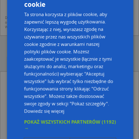
mapach (art. 6 ust. 1 lit. f RODO)
cookie
udostępniania danych o firmach partnerom biznesowym operatora (art.
6 ust. 1 lit. f RODO)
Ta strona korzysta z plików cookie, aby
Dane pochodzą z publicznych baz CEIDG, GUS, REGON, z firmowych stron www
zapewnić lepszą wygodę użytkowania.
oraz od podmiotów zewnętrznych.
Więcej informacji dot. RODO:
http://regulamin.automapa.pl/odo_przetwarzanie/
Korzystając z niej, wyrażasz zgodę na
używanie przez nas wszystkich plików
cookie zgodnie z warunkami naszej
polityki plików cookie. Możesz
zaakceptować je wszystkie (łącznie z tymi
służącymi do analiz, marketingu oraz
funkcjonalności) wybierając "Akceptuj
Biuro Księgowo Rachunkowe Grochola
wszystkie" lub wybrać tylko niezbędne do
Grochola - inne Finanse, Ubezpieczenia w
funkcjonowania strony klikając "Odrzuć
pobliżu
wszystkie". Możesz także dostosować
Decret, Grunwaldzka 25, 39-200 Dębica
swoje zgody w sekcji "Pokaż szczegóły".
Edyta Kłęczek wspólnik spółki Cywilnej: Biuro Usług
Dowiedz się więcej
Księgowych i, Świętosława 48K, 39-200 Dębica
Doradztwo Finansowe, ul. Sienkiewicza 2, 39-200
POKAŻ WSZYSTKICH PARTNERÓW
(1192)
Dębica
→
Biuro Rachunkowe, ul. Tuwima 7, 39-200 Dębica