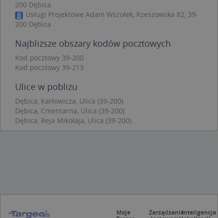
200 Dębica
Niezbędne
Wydajność
Targetowanie
Usługi Projektowe Adam Wszołek, Rzeszowska 82, 39-
200 Dębica
Funkcjonalność
Niesklasyfikowane
Najbliższe obszary kodów pocztowych
Niezbędne pliki cookie umożliwiają korzystanie z
podstawowych funkcji strony internetowej, takich
Kod pocztowy 39-200
jak logowanie użytkownika i zarządzanie kontem.
Bez niezbędnych plików cookie nie można
Kod pocztowy 39-213
prawidłowo korzystać ze strony internetowej.
Ulice w pobliżu
Provider
/
Okres
Nazwa
Opi
Domena
przechowywania
Dębica, Karłowicza, Ulica (39-200)
Dębica, Cmentarna, Ulica (39-200)
APPSESSID
.targeo.pl
Sesja
Dębica, Reja Mikołaja, Ulica (39-200)
CookieScriptConsent
1 rok 1 miesiąc
Ten
CookieScript
jes
.targeo.pl
prz
Coo
Scr
zap
pre
dot
zg
uży
pli
to 
aby
Moje
Zarządzanie
Inteligencja
coo