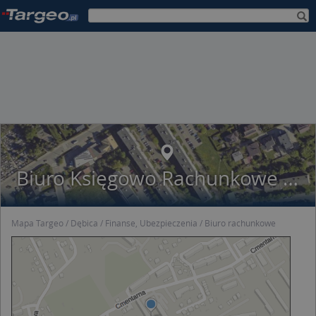
Biuro Księgowo Rachunkowe Grochola Grochola
Mapa Targeo
Dębica
Finanse, Ubezpieczenia
Biuro rachunkowe