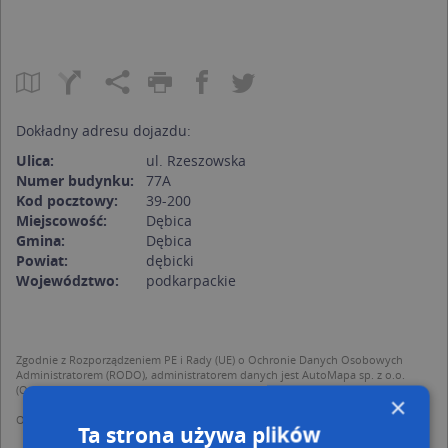
Dokładny adresu dojazdu:
Ulica:
ul. Rzeszowska
Numer budynku:
77A
Kod pocztowy:
39-200
Miejscowość:
Dębica
Gmina:
Dębica
Powiat:
dębicki
Województwo:
podkarpackie
Zgodnie z Rozporządzeniem PE i Rady (UE) o Ochronie Danych Osobowych
Administratorem (RODO), administratorem danych jest AutoMapa sp. z o.o.
(Operator) z siedzibą w Warszawie przy ulicy Domaniewskiej 37.
×
Operator przetwarza dane osobowe w celu:
Ta strona używa plików
dodania ich do bazy Targeo oraz publikacji w wyszukiwarce firm i na