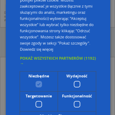
udostępniania danych o firmach partnerom biznesowym operatora (art.
zaakceptować je wszystkie (łącznie z tymi
6 ust. 1 lit. f RODO)
służącymi do analiz, marketingu oraz
Dane pochodzą z publicznych baz CEIDG, GUS, REGON, z firmowych stron www
oraz od podmiotów zewnętrznych.
funkcjonalności) wybierając "Akceptuj
Więcej informacji dot. RODO:
http://regulamin.automapa.pl/odo_przetwarzanie/
wszystkie" lub wybrać tylko niezbędne do
funkcjonowania strony klikając "Odrzuć
wszystkie". Możesz także dostosować
swoje zgody w sekcji "Pokaż szczegóły".
Dowiedz się więcej
POKAŻ WSZYSTKICH PARTNERÓW
(1192)
→
Biuro Rachunkowe Elżbieta Wilgucka
Przemyśl - inne Finanse, Ubezpieczenia w
pobliżu
Niezbędne
Wydajność
Bank BPS, Grunwaldzka 97, 37-700 Przemyśl
Pekao SA, Grunwaldzka 97a, 37-700 Przemyśl
Planet Cash, Wybrzeże Marszałka Józefa Piłsudskiego
Targetowanie
Funkcjonalność
4, 37-700 Przemyśl
Adresy w pobliżu