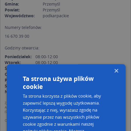
Gmina:
Przemyśl
Powiat:
Przemyśl
Województwo:
podkarpackie
Numery telefonów:
16 670 39 00
Godziny otwarcia:
Poniedziałek:
08:00-12:00
Wtorek:
08:00-12:00
Środa:
08:00-12:00
×
Czwartek:
12:00-16:00
Ta strona używa plików
Piątek:
12:00-16:00
cookie
Sobota:
nieczynne
Niedziela:
nieczynne
Ta strona korzysta z plików cookie, aby
zapewnić lepszą wygodę użytkowania.
Zgodnie z Rozporządzeniem PE i Rady (UE) o Ochronie Danych Osobowych
Administratorem (RODO), administratorem danych jest AutoMapa sp. z o.o.
Korzystając z niej, wyrażasz zgodę na
(Operator) z siedzibą w Warszawie przy ulicy Domaniewskiej 37.
używanie przez nas wszystkich plików
Operator przetwarza dane osobowe w celu:
cookie zgodnie z warunkami naszej
dodania ich do bazy Targeo oraz publikacji w wyszukiwarce firm i na
mapach (art. 6 ust. 1 lit. f RODO)
polityki plików cookie. Możesz