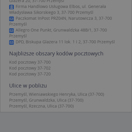
Glazera 20, 37-700 Przemyśl
Provider
/
Okres
Firma Handlowo Usługowa Elbos, ul. Generała
Nazwa
Opi
Domena
przechowywania
Władysława Sikorskiego 3, 37-700 Przemyśl
Paczkomat InPost PRZ04N, Narutowicza 3, 37-700
APPSESSID
.targeo.pl
Sesja
Przemyśl
CookieScriptConsent
1 rok 1 miesiąc
Ten
CookieScript
Allegro One Punkt, Grunwaldzka 48B/1, 37-700
jes
.targeo.pl
prz
Przemyśl
Coo
DPD, Biskupa Glazera 11 lok. 1 I 2, 37-700 Przemyśl
Scr
zap
pre
Najbliższe obszary kodów pocztowych
dot
zg
Kod pocztowy 37-700
uży
Kod pocztowy 37-702
pli
to 
Kod pocztowy 37-720
aby
coo
Ulice w pobliżu
Scr
dzi
pop
Przemyśl, Wieniawskiego Henryka, Ulica (37-700)
Przemyśl, Grunwaldzka, Ulica (37-700)
U
.targeo.pl
1 rok
Przemyśl, Rzeczna, Ulica (37-700)
kloc
.www.targeo.pl
1 rok