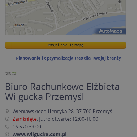
Przejdź na dużą mapę
Wstaw tę mapkę na swoją stronę
Przejdź na dużą mapę
Kreatorze map Targeo
Planowanie i optymalizacja tras dla Twojej branży
Biuro Rachunkowe Elżbieta
Wilgucka Przemyśl
Wieniawskiego Henryka 28, 37-700 Przemyśl
Zamknięte
. Jutro otwarte: 12:00-16:00
16 670 39 00
www.wilgucka.com.pl