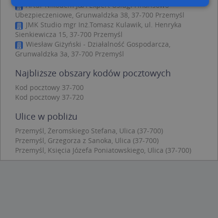
Artur Nikodem J&A Expert Usługi Finansowo-
Ubezpieczeniowe, Grunwaldzka 38, 37-700 Przemyśl
JMK Studio mgr Inż.Tomasz Kulawik, ul. Henryka
Niezbędne
Wydajność
Targetowanie
Sienkiewicza 15, 37-700 Przemyśl
Funkcjonalność
Niesklasyfikowane
Wiesław Giżyński - Działalność Gospodarcza,
Grunwaldzka 3a, 37-700 Przemyśl
Niezbędne pliki cookie umożliwiają korzystanie z
podstawowych funkcji strony internetowej, takich
Najbliższe obszary kodów pocztowych
jak logowanie użytkownika i zarządzanie kontem.
Bez niezbędnych plików cookie nie można
Kod pocztowy 37-700
prawidłowo korzystać ze strony internetowej.
Kod pocztowy 37-720
Provider
/
Okres
Nazwa
Opi
Domena
przechowywania
Ulice w pobliżu
APPSESSID
.targeo.pl
Sesja
Przemyśl, Żeromskiego Stefana, Ulica (37-700)
Przemyśl, Grzegorza z Sanoka, Ulica (37-700)
CookieScriptConsent
1 rok 1 miesiąc
Ten
CookieScript
jes
.targeo.pl
Przemyśl, Księcia Józefa Poniatowskiego, Ulica (37-700)
prz
Coo
Scr
zap
pre
dot
zg
uży
pli
to 