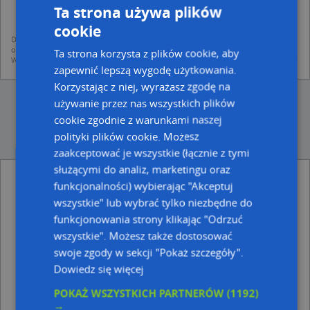
mapach (art. 6 ust. 1 lit. f RODO)
Ta strona używa plików
udostępniania danych o firmach partnerom biznesowym operatora (art.
6 ust. 1 lit. f RODO)
cookie
Dane pochodzą z publicznych baz CEIDG, GUS, REGON, z firmowych stron www
oraz od podmiotów zewnętrznych.
Ta strona korzysta z plików cookie, aby
Więcej informacji dot. RODO:
http://regulamin.automapa.pl/odo_przetwarzanie/
zapewnić lepszą wygodę użytkowania.
Korzystając z niej, wyrażasz zgodę na
używanie przez nas wszystkich plików
cookie zgodnie z warunkami naszej
polityki plików cookie. Możesz
zaakceptować je wszystkie (łącznie z tymi
służącymi do analiz, marketingu oraz
Biuro Rachunkowe Kruk Bogusława Kruk -
funkcjonalności) wybierając "Akceptuj
inne Finanse, Ubezpieczenia w pobliżu
wszystkie" lub wybrać tylko niezbędne do
PKO Bank Polski, Grunwaldzka 13, 37-700 Przemyśl
funkcjonowania strony klikając "Odrzuć
Piotr Karmazyn Przedsiębiorstwo Wielobranżowe
wszystkie". Możesz także dostosować
Karpio, Noskowskiego 7, 37-700 Przemyśl
swoje zgody w sekcji "Pokaż szczegóły".
Biuro Rachunkowe Expert S CH Nogaj i S Ka, ul. Jana
Dowiedz się więcej
Kasprowicza 30, 37-700 Przemyśl
w&K Biuro Rachunkowe, Grunwaldzka 13, 37-700
POKAŻ WSZYSTKICH PARTNERÓW
(1192)
Przemyśl
→