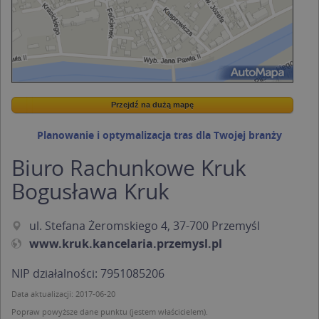
Przejdź na dużą mapę
Wstaw tę mapkę na swoją stronę
Przejdź na dużą mapę
Kreatorze map Targeo
Planowanie i optymalizacja tras dla Twojej branży
Biuro Rachunkowe Kruk
Bogusława Kruk
ul. Stefana Żeromskiego 4, 37-700 Przemyśl
www.kruk.kancelaria.przemysl.pl
NIP działalności: 7951085206
Data aktualizacji: 2017-06-20
Popraw powyższe dane punktu (jestem właścicielem).