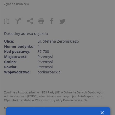
Zgłoś do usunięcia
Dokładny adresu dojazdu:
Ulica:
ul. Stefana Żeromskiego
Numer budynku:
4
Kod pocztowy:
37-700
Miejscowość:
Przemyśl
Gmina:
Przemyśl
Powiat:
Przemyśl
Województwo:
podkarpackie
Zgodnie z Rozporządzeniem PE i Rady (UE) o Ochronie Danych Osobowych
Administratorem (RODO), administratorem danych jest AutoMapa sp. z o.o.
(Operator) z siedzibą w Warszawie przy ulicy Domaniewskiej 37.
Operator przetwarza dane osobowe w celu:
×
dodania ich do bazy Targeo oraz publikacji w wyszukiwarce firm i na