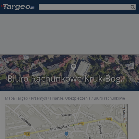
Biuro Rachunkowe Kruk Bogusława Kruk
Mapa Targeo
Przemyśl
Finanse, Ubezpieczenia
Biuro rachunkowe