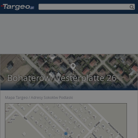
Bohaterów Westerplatte 26
Mapa Targeo
Adresy Sokołów Podlaski