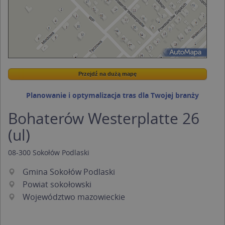
Przejdź na dużą mapę
Wstaw tę mapkę na swoją stronę
Przejdź na dużą mapę
Kreatorze map Targeo
Planowanie i optymalizacja tras dla Twojej branży
Bohaterów Westerplatte 26
(ul)
08-300
Sokołów Podlaski
Gmina Sokołów Podlaski
Powiat sokołowski
Województwo mazowieckie