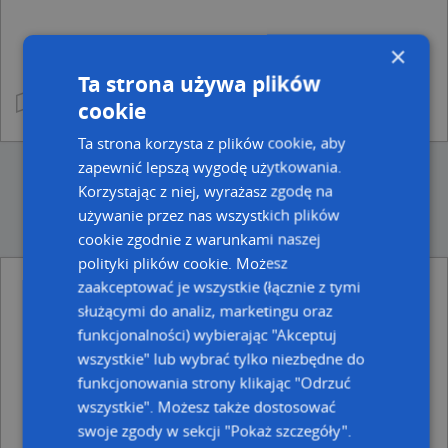
×
Ta strona używa plików
cookie
Ta strona korzysta z plików cookie, aby
zapewnić lepszą wygodę użytkowania.
Korzystając z niej, wyrażasz zgodę na
używanie przez nas wszystkich plików
cookie zgodnie z warunkami naszej
polityki plików cookie. Możesz
zaakceptować je wszystkie (łącznie z tymi
Ulice w pobliżu
służącymi do analiz, marketingu oraz
funkcjonalności) wybierając "Akceptuj
Toruń, Kujota Stanisława, ks., Ulica (87-100)
Toruń, Konopnickiej Marii, Ulica (87-100)
wszystkie" lub wybrać tylko niezbędne do
Toruń, Bydgoska, Ulica (87-100)
funkcjonowania strony klikając "Odrzuć
wszystkie". Możesz także dostosować
Najbliższe obszary kodów pocztowych
swoje zgody w sekcji "Pokaż szczegóły".
Kod pocztowy 87-100