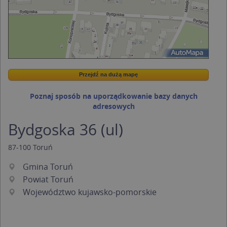
Przejdź na dużą mapę
Wstaw tę mapkę na swoją stronę
Przejdź na dużą mapę
Kreatorze map Targeo
Poznaj sposób na uporządkowanie bazy danych
adresowych
Bydgoska 36 (ul)
87-100
Toruń
Gmina Toruń
Powiat Toruń
Województwo kujawsko-pomorskie