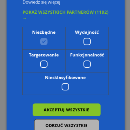
Dowiedz się więcej
Kod pocztowy 87-110
POKAŻ WSZYSTKICH PARTNERÓW
(1192)
Punkty w pobliżu
→
pdesign Piotr Świstek, ul. Adama Mickiewicza 49/49A,
87-100 Toruń
Niezbędne
Wydajność
Firma Handlowo Usługowa Contra, ul. Zygmunta
Krasińskiego 56, 87-100 Toruń
Cieciórski Wacławik Spółka Partnerska Radców
Prawnych, Słowackiego Juliusza 39, 87-100 Toruń
Targetowanie
Funkcjonalność
Adresy w pobliżu
Toruń, Bydgoska 34-36, Ulica (87-100)
(→ 9 m)
Niesklasyfikowane
Toruń, Bydgoska 34, Ulica (87-100)
(→ 20 m)
Toruń, Konopnickiej Marii 38, Ulica (87-100)
(→ 45 m)
Toruń, Bydgoska 38, Ulica (87-100)
(→ 45 m)
Toruń, Bydgoska 32, Ulica (87-100)
(→ 54 m)
Toruń, Bydgoska 37-39, Ulica (87-100)
(→ 54 m)
Toruń, Krasińskiego Zygmunta 47, Ulica (87-100)
(→ 69 m)
AKCEPTUJ WSZYSTKIE
Toruń, Krasińskiego Zygmunta 49, Ulica (87-100)
(→ 69 m)
Toruń, Bydgoska 41, Ulica (87-100)
(→ 77 m)
ODRZUĆ WSZYSTKIE
Toruń, Bydgoska 45, Ulica (87-100)
(→ 79 m)