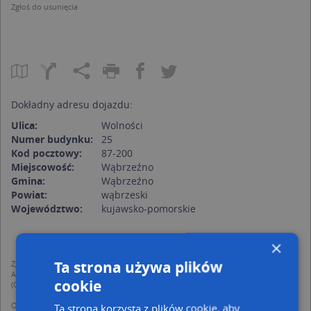
Zgłoś do usunięcia
Dokładny adresu dojazdu:
Ulica:
Wolności
Numer budynku:
25
Kod pocztowy:
87-200
Miejscowość:
Wąbrzeźno
Gmina:
Wąbrzeźno
Powiat:
wąbrzeski
Województwo:
kujawsko-pomorskie
×
Ta strona używa plików
Zgodnie z Rozporządzeniem PE i Rady (UE) o Ochronie Danych Osobowych
Administratorem (RODO), administratorem danych jest AutoMapa sp. z o.o.
cookie
(Operator) z siedzibą w Warszawie przy ulicy Domaniewskiej 37.
Operator przetwarza dane osobowe w celu:
Ta strona korzysta z plików cookie, aby