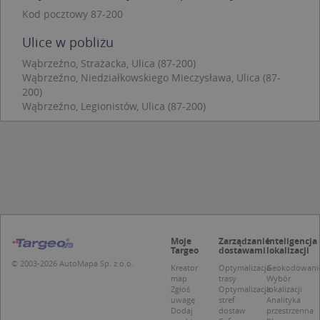
Funkcjonalność
Niesklasyfikowane
Kod pocztowy 87-200
Niezbędne pliki cookie umożliwiają korzystanie z
podstawowych funkcji strony internetowej, takich
Ulice w pobliżu
jak logowanie użytkownika i zarządzanie kontem.
Bez niezbędnych plików cookie nie można
Wąbrzeźno, Strażacka, Ulica (87-200)
prawidłowo korzystać ze strony internetowej.
Wąbrzeźno, Niedziałkowskiego Mieczysława, Ulica (87-
200)
Provider
/
Okres
Nazwa
Opi
Wąbrzeźno, Legionistów, Ulica (87-200)
Domena
przechowywania
APPSESSID
.targeo.pl
Sesja
CookieScriptConsent
1 rok 1 miesiąc
Ten
CookieScript
jes
.targeo.pl
prz
Coo
Scr
zap
pre
dot
zg
uży
Moje
Zarządzanie
Inteligencja
pli
Targeo
dostawami
lokalizacji
to 
© 2003-2026 AutoMapa Sp. z o.o.
aby
Kreator
Optymalizacja
Geokodowani
coo
map
trasy
Wybór
Scr
Zgłoś
Optymalizacja
lokalizacji
dzi
uwagę
stref
Analityka
pop
Dodaj
dostaw
przestrzenna