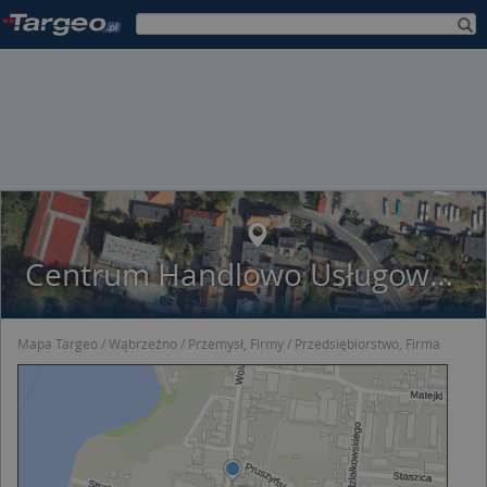
Centrum Handlowo Usługowo Szkoleniowe Feniks
Mapa Targeo
Wąbrzeźno
Przemysł, Firmy
Przedsiębiorstwo, Firma