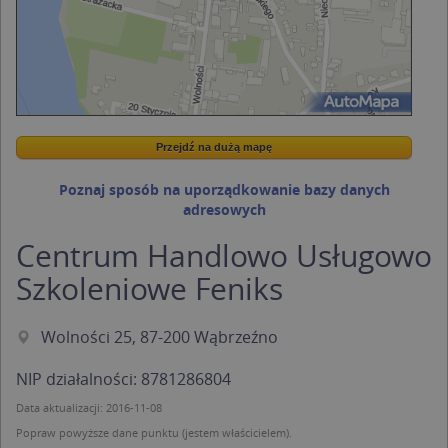
Przejdź na dużą mapę
Wstaw tę mapkę na swoją stronę
Przejdź na dużą mapę
Kreatorze map Targeo
Poznaj sposób na uporządkowanie bazy danych
adresowych
Centrum Handlowo Usługowo
Szkoleniowe Feniks
Wolności 25, 87-200 Wąbrzeźno
NIP działalności: 8781286804
Data aktualizacji: 2016-11-08
Popraw powyższe dane punktu (jestem właścicielem).