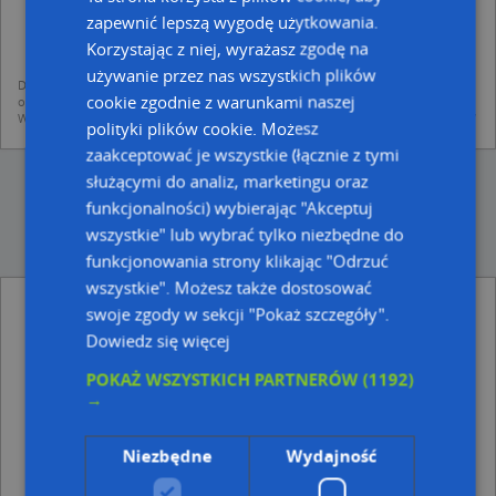
dodania ich do bazy Targeo oraz publikacji w wyszukiwarce firm i na
zapewnić lepszą wygodę użytkowania.
mapach (art. 6 ust. 1 lit. f RODO)
udostępniania danych o firmach partnerom biznesowym operatora (art.
Korzystając z niej, wyrażasz zgodę na
6 ust. 1 lit. f RODO)
używanie przez nas wszystkich plików
Dane pochodzą z publicznych baz CEIDG, GUS, REGON, z firmowych stron www
cookie zgodnie z warunkami naszej
oraz od podmiotów zewnętrznych.
Więcej informacji dot. RODO:
http://regulamin.automapa.pl/odo_przetwarzanie/
polityki plików cookie. Możesz
zaakceptować je wszystkie (łącznie z tymi
służącymi do analiz, marketingu oraz
funkcjonalności) wybierając "Akceptuj
wszystkie" lub wybrać tylko niezbędne do
funkcjonowania strony klikając "Odrzuć
wszystkie". Możesz także dostosować
Centrum Handlowo Usługowo Szkoleniowe
swoje zgody w sekcji "Pokaż szczegóły".
Feniks - inne Przemysł, Firmy w pobliżu
Dowiedz się więcej
Ręczne Malowanie Szyldów Dąbrowski Michał, ul.
POKAŻ WSZYSTKICH PARTNERÓW
(1192)
Partyzanta 14 C/28, 87-200 Wąbrzeźno
→
Dzierżawska Bernadeta, Spokojna 13, 87-200
Wąbrzeźno
Niezbędne
Wydajność
Adresy w pobliżu