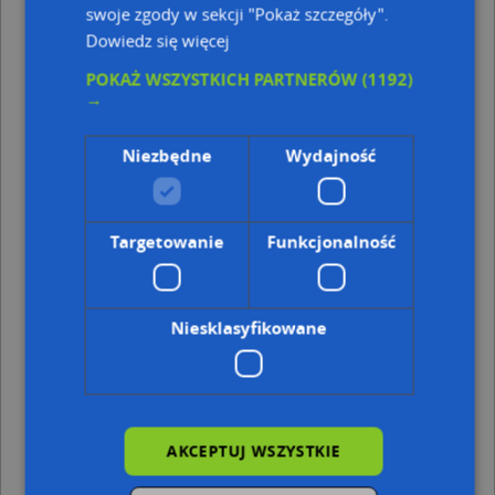
swoje zgody w sekcji "Pokaż szczegóły".
Kod pocztowy 86-302
Dowiedz się więcej
Punkty w pobliżu
POKAŻ WSZYSTKICH PARTNERÓW
(1192)
P.H.U.Katarzynka Katarzyna Nowak, Chełmińska 50,
→
86-300 Grudziądz
Agencja Ekologiczna Aqua Plus, ul. Chopina 13/28, 86-
Niezbędne
Wydajność
300 Grudziądz
Usługi i Handel Jerzy Oprawski, Laskowicka 4A, 86-300
Grudziądz
DPD, Chopina 7, 86-300 Grudziądz
Targetowanie
Funkcjonalność
Dino, Chopina 7, 86-300 Grudziądz
Adresy w pobliżu
Niesklasyfikowane
Grudziądz, Chełmińska 38, Ulica (86-300)
(→ 20 m)
Grudziądz, Chełmińska 42, Ulica (86-300)
(→ 20 m)
Grudziądz, Chełmińska 40A, Ulica (86-300)
(→ 39 m)
Grudziądz, Chełmińska 44, Ulica (86-300)
(→ 39 m)
Grudziądz, Brzeźna 1, Ulica (86-300)
(→ 45 m)
Grudziądz, Chełmińska 40B, Ulica (86-300)
(→ 50 m)
AKCEPTUJ WSZYSTKIE
Grudziądz, Narutowicza Gabriela 3, Ulica (86-300)
(→ 92
m)