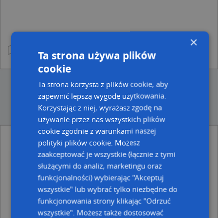
×
Ta strona używa plików
cookie
Ta strona korzysta z plików cookie, aby
zapewnić lepszą wygodę użytkowania.
Korzystając z niej, wyrażasz zgodę na
używanie przez nas wszystkich plików
cookie zgodnie z warunkami naszej
polityki plików cookie. Możesz
Ulice w pobliżu
zaakceptować je wszystkie (łącznie z tymi
Grudziądz, Brzeźna, Ulica (86-300)
służącymi do analiz, marketingu oraz
Grudziądz, Laskowicka, Ulica (86-300)
funkcjonalności) wybierając "Akceptuj
Grudziądz, Narutowicza Gabriela, Ulica (86-300)
wszystkie" lub wybrać tylko niezbędne do
funkcjonowania strony klikając "Odrzuć
Najbliższe obszary kodów pocztowych
wszystkie". Możesz także dostosować
Kod pocztowy 86-300