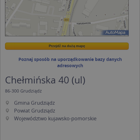
Przejdź na dużą mapę
Wstaw tę mapkę na swoją stronę
Przejdź na dużą mapę
Kreatorze map Targeo
Poznaj sposób na uporządkowanie bazy danych
adresowych
Chełmińska 40 (ul)
86-300
Grudziądz
Gmina Grudziądz
Powiat Grudziądz
Województwo kujawsko-pomorskie