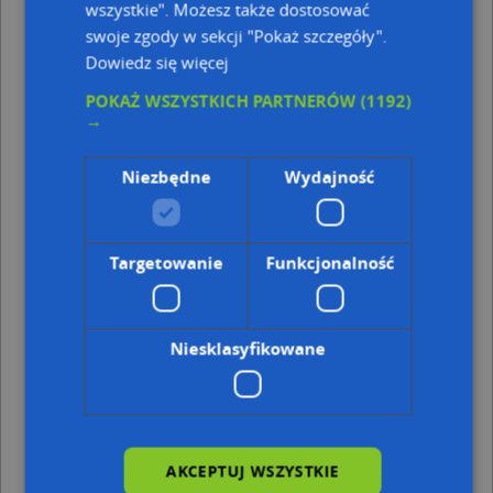
wszystkie". Możesz także dostosować
Kod pocztowy 51-631
swoje zgody w sekcji "Pokaż szczegóły".
Kod pocztowy 51-630
Dowiedz się więcej
Punkty w pobliżu
POKAŻ WSZYSTKICH PARTNERÓW
(1192)
Mariola Gerber, ul. Józefa Brandta 14, 51-631 Wrocław
→
PAAN, Promień 57, 51-659 Wrocław
PaczkoPunkt InPost POP-WRO239, Olszewskiego 71,
Niezbędne
Wydajność
51-642 Wrocław
Adresy w pobliżu
Wrocław, Chełmońskiego Józefa 42C, Ulica (51-630)
(→ 63
Targetowanie
Funkcjonalność
m)
Wrocław, Chełmońskiego Józefa 42B, Ulica (51-630)
(→ 68
m)
Niesklasyfikowane
Wrocław, Chełmońskiego Józefa 41, Ulica (51-630)
(→ 70
m)
Wrocław, Chełmońskiego Józefa 43, Ulica (51-630)
(→ 76
m)
Wrocław, Chełmońskiego Józefa 42A, Ulica (51-630)
(→ 80
m)
AKCEPTUJ WSZYSTKIE
Wrocław, Malczewskiego Jacka 1a, Ulica (51-636)
(→ 94 m)