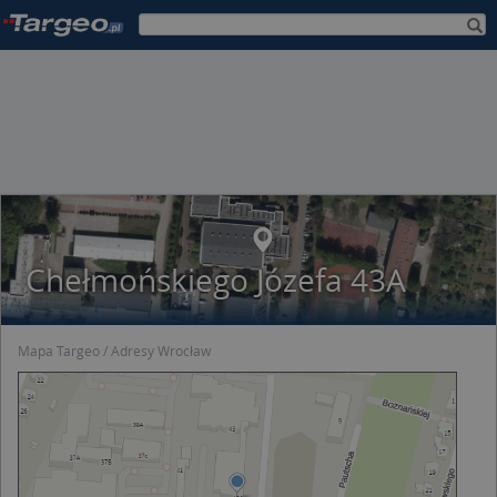
Chełmońskiego Józefa 43A
Mapa Targeo
Adresy Wrocław