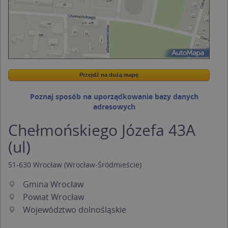
Przejdź na dużą mapę
Wstaw tę mapkę na swoją stronę
Przejdź na dużą mapę
Kreatorze map Targeo
Poznaj sposób na uporządkowanie bazy danych
adresowych
Chełmońskiego Józefa 43A
(ul)
51-630
Wrocław
(Wrocław-Śródmieście)
Gmina Wrocław
Powiat Wrocław
Województwo dolnośląskie