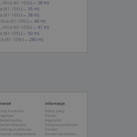
 Ulica (61-103)
(→ 28 m)
 Cookie-Script.com
a (61-105)
(→ 35 m)
ch zgody
eczne, aby baner
a (61-105)
(→ 38 m)
ie.
lica (61-105)
(→ 40 m)
 Ulica (61-103)
(→ 41 m)
a (61-105)
(→ 50 m)
ca (61-109)
(→ 280 m)
wywania
Opis
siąc
ytics do
mę Microsoft jako
awić za pomocą
niversal Analytics -
ie uważa się, że
ywanej usługi
soft, umożliwiając
zróżniania
 losowo
a. Jest on
tórego właścicielem
Branże
Informacje
ie i służy do
wiedzającego witrynę
sesji i kampanii na
irmy kurierskie
Oferty pracy
Logistyka
Pomoc
pecjalistyczna
Regulamin
ck i zawiera
ą analityki
wy korzysta z
andel detaliczny
Polityka prywatności
o pomocy
 użytkownik
Cateringi pudełkowe
Kontakt
edzających i
tryny.
inanse i ubezpieczenia
Kontakt dla biznesu
ie typu wzorzec, w