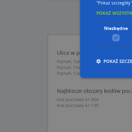
"Pokaż szczegóły
POKAŻ WSZYST
Niezbędne
Ulice w pobliżu
POKAŻ SZCZ
Poznań, Tylne Chwaliszewo, Ulica
Poznań, Chwaliszewo, Ulica
Poznań, Ciasna, Ulica
Najbliższe obszary kodów po
Nie
Kod pocztowy 61-854
Niezbędne pliki cook
Kod pocztowy 61-139
zarządzanie kontem. 
Nazwa
APPSESSID