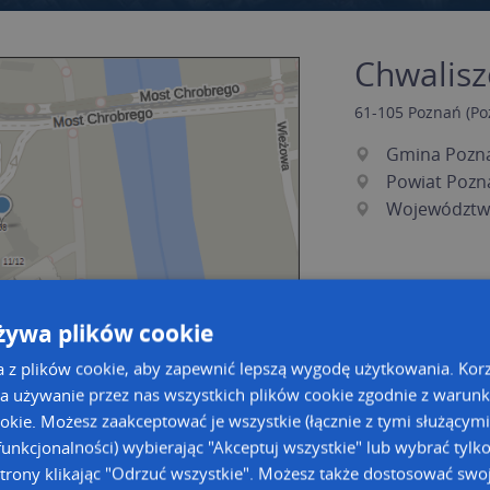
Chwalisz
61-105
Poznań
(Po
Gmina Pozn
Powiat Pozn
Województwo
żywa plików cookie
a z plików cookie, aby zapewnić lepszą wygodę użytkowania. Korzy
a używanie przez nas wszystkich plików cookie zgodnie z warun
ookie. Możesz zaakceptować je wszystkie (łącznie z tymi służącymi
a dużą mapę
a dużą mapę
unkcjonalności) wybierając "Akceptuj wszystkie" lub wybrać tylk
trony klikając "Odrzuć wszystkie". Możesz także dostosować swoj
acja tras dla Twojej branży
Kreatorze map Targeo