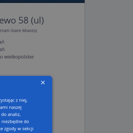
ewo 58 (ul)
znań-Stare Miasto)
ań
ań
 wielkopolskie
×
stając z niej,
kami naszej
 do analiz,
o niezbędne do
e zgody w sekcji