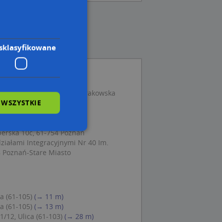
sklasyfikowane
eniusz Krakowski Rafał Krakowska
 WSZYSTKIE
-104 Poznań
1-754 Poznań
1-111 Poznań
perska 10c, 61-754 Poznań
iałami Integracyjnymi Nr 40 Im.
wane
8 Poznań-Stare Miasto
owanie użytkownika i
j.
a (61-105)
(→ 11 m)
a (61-105)
(→ 13 m)
/12, Ulica (61-103)
(→ 28 m)