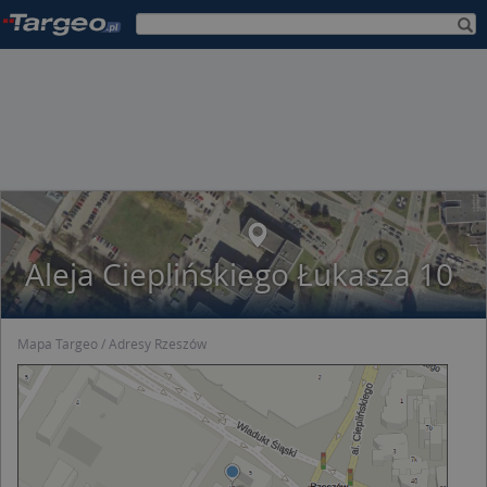
Aleja Cieplińskiego Łukasza 10
Mapa Targeo
Adresy Rzeszów