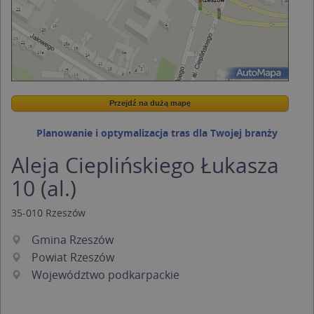
Przejdź na dużą mapę
Wstaw tę mapkę na swoją stronę
Przejdź na dużą mapę
Kreatorze map Targeo
Planowanie i optymalizacja tras dla Twojej branży
Aleja Cieplińskiego Łukasza
10 (al.)
35-010
Rzeszów
Gmina Rzeszów
Powiat Rzeszów
Województwo podkarpackie