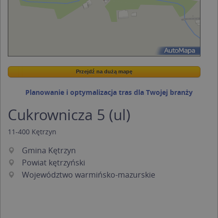
Przejdź na dużą mapę
Wstaw tę mapkę na swoją stronę
Przejdź na dużą mapę
Kreatorze map Targeo
Planowanie i optymalizacja tras dla Twojej branży
Cukrownicza 5 (ul)
11-400
Kętrzyn
Gmina Kętrzyn
Powiat kętrzyński
Województwo warmińsko-mazurskie