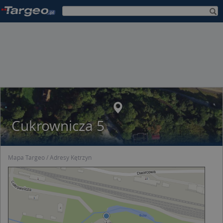
Cukrownicza 5
Mapa Targeo
Adresy Kętrzyn