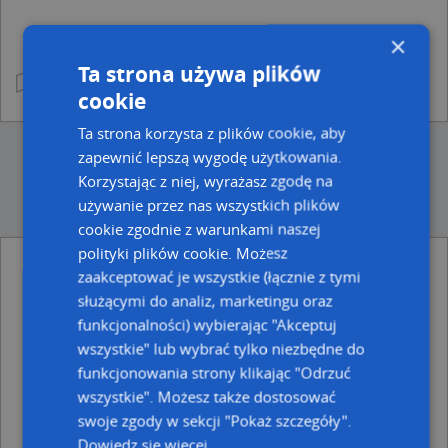
×
Ta strona używa plików
cookie
Ta strona korzysta z plików cookie, aby
zapewnić lepszą wygodę użytkowania.
Korzystając z niej, wyrażasz zgodę na
używanie przez nas wszystkich plików
cookie zgodnie z warunkami naszej
polityki plików cookie. Możesz
zaakceptować je wszystkie (łącznie z tymi
Ulice w pobliżu
służącymi do analiz, marketingu oraz
Kętrzyn, Dworcowa, Ulica (11-400)
funkcjonalności) wybierając "Akceptuj
Kętrzyn, Cukrownicza, Ulica (11-400)
wszystkie" lub wybrać tylko niezbędne do
Kętrzyn, Krótka, Ulica (11-400)
funkcjonowania strony klikając "Odrzuć
Najbliższe obszary kodów pocztowych
wszystkie". Możesz także dostosować
swoje zgody w sekcji "Pokaż szczegóły".
Kod pocztowy 11-400
Dowiedz się więcej