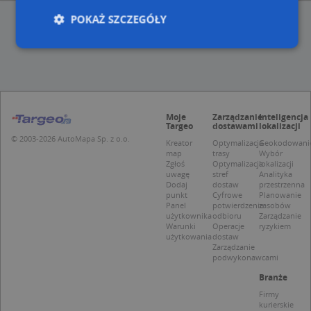
POKAŻ SZCZEGÓŁY
Niezbędne
Wydajność
Targetowanie
Funkcjonalność
Niesklasyfikowane
Moje
Zarządzanie
Inteligencja
Niezbędne pliki cookie umożliwiają korzystanie z
Targeo
dostawami
lokalizacji
podstawowych funkcji strony internetowej, takich
© 2003-2026 AutoMapa Sp. z o.o.
Kreator
Optymalizacja
Geokodowani
jak logowanie użytkownika i zarządzanie kontem.
map
trasy
Wybór
Bez niezbędnych plików cookie nie można
Zgłoś
Optymalizacja
lokalizacji
prawidłowo korzystać ze strony internetowej.
uwagę
stref
Analityka
Dodaj
dostaw
przestrzenna
Provider
/
Okres
Nazwa
Opi
punkt
Cyfrowe
Planowanie
Domena
przechowywania
Panel
potwierdzenie
zasobów
użytkownika
odbioru
Zarządzanie
APPSESSID
.targeo.pl
Sesja
Warunki
Operacje
ryzykiem
użytkowania
dostaw
CookieScriptConsent
1 rok 1 miesiąc
Ten
CookieScript
Zarządzanie
jes
.targeo.pl
podwykonawcami
prz
Coo
Branże
Scr
zap
Firmy
pre
kurierskie
dot