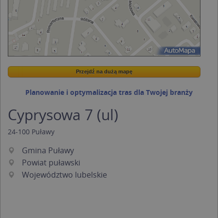
Przejdź na dużą mapę
Wstaw tę mapkę na swoją stronę
Przejdź na dużą mapę
Kreatorze map Targeo
Planowanie i optymalizacja tras dla Twojej branży
Cyprysowa 7 (ul)
24-100
Puławy
Gmina Puławy
Powiat puławski
Województwo lubelskie