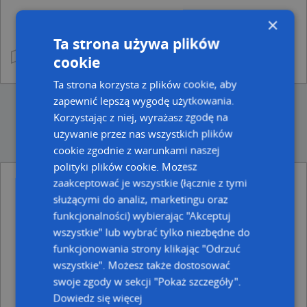
×
Ta strona używa plików
cookie
Ta strona korzysta z plików cookie, aby
zapewnić lepszą wygodę użytkowania.
Korzystając z niej, wyrażasz zgodę na
używanie przez nas wszystkich plików
cookie zgodnie z warunkami naszej
polityki plików cookie. Możesz
zaakceptować je wszystkie (łącznie z tymi
Ulice w pobliżu
służącymi do analiz, marketingu oraz
funkcjonalności) wybierając "Akceptuj
Puławy, Cyprysowa, Ulica (24-100)
Puławy, Wyszyńskiego Stefana, ks. Prymasa kard., Rondo
wszystkie" lub wybrać tylko niezbędne do
(24-100)
funkcjonowania strony klikając "Odrzuć
Puławy, Miodowa, Ulica (24-100)
wszystkie". Możesz także dostosować
swoje zgody w sekcji "Pokaż szczegóły".
Najbliższe obszary kodów pocztowych
Dowiedz się więcej
Kod pocztowy 24-100