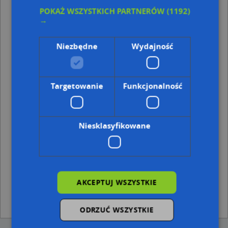
POKAŻ WSZYSTKICH PARTNERÓW
(1192)
Punkty w pobliżu
→
Małgorzata Jedziniak - Działalność Gospodarcza, ul.
Batalionów Chłopskich 1, 24-100 Puławy
Niezbędne
Wydajność
P.U.H."Petrol" Wiesław Maziarczyk, ul. Lubelska 55, 24-
100 Puławy
Stacja LPG, Lubelska*12 47, 24-100 Puławy
Targetowanie
Funkcjonalność
Adresy w pobliżu
Puławy, Cyprysowa 5, Ulica (24-100)
(→ 18 m)
Puławy, Cyprysowa 4, Ulica (24-100)
(→ 26 m)
Niesklasyfikowane
Puławy, Cyprysowa 3, Ulica (24-100)
(→ 35 m)
Puławy, Cyprysowa 2, Ulica (24-100)
(→ 43 m)
Puławy, Lubelska 90, Ulica (24-100)
(→ 45 m)
Puławy, Cyprysowa 1, Ulica (24-100)
(→ 51 m)
Puławy, Lubelska 92A, Ulica (24-100)
(→ 52 m)
Puławy, Różana 9, Ulica (24-100)
(→ 111 m)
AKCEPTUJ WSZYSTKIE
Puławy, Lubelska 51, Ulica (24-100)
(→ 124 m)
Puławy, Lubelska 51A, Ulica (24-100)
(→ 148 m)
ODRZUĆ WSZYSTKIE