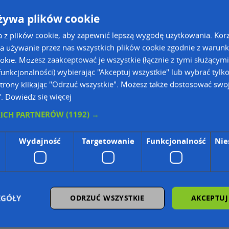
żywa plików cookie
a z plików cookie, aby zapewnić lepszą wygodę użytkowania. Korzy
a używanie przez nas wszystkich plików cookie zgodnie z warun
ookie. Możesz zaakceptować je wszystkie (łącznie z tymi służącymi
unkcjonalności) wybierając "Akceptuj wszystkie" lub wybrać tylk
trony klikając "Odrzuć wszystkie". Możesz także dostosować swoj
".
Dowiedz się więcej
ie Danych Osobowych Administratorem (RODO), administratorem danych jest AutoMapa 
KICH PARTNERÓW
(1192) →
Wydajność
Targetowanie
Funkcjonalność
Nie
wyszukiwarce firm i na mapach (art. 6 ust. 1 lit. f RODO)
znesowym operatora (art. 6 ust. 1 lit. f RODO)
ON, z firmowych stron www oraz od podmiotów zewnętrznych.
omapa.pl/odo_przetwarzanie/
EGÓŁY
ODRZUĆ WSZYSTKIE
AKCEPTUJ