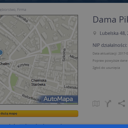
ębiorstwo, Firma
Dama Pi
Lubelska 48,
NIP działalności
Data aktualizacji: 2017-
Popraw powyższe dane p
Zgłoś do usunięcia
a dużą mapę
a dużą mapę
owanie bazy danych adresowych
Kreatorze map Targeo