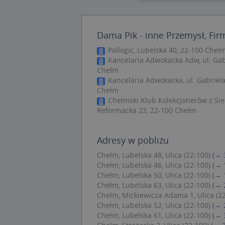
Nie
Dama Pik - inne Przemysł, Fir
Niezbędne pliki cook
zarządzanie kontem. 
Pollogic, Lubelska 40, 22-100 Cheł
Kancelaria Adwokacka Adw, ul. Gab
Nazwa
Chełm
Kancelaria Adwokacka, ul. Gabriela
APPSESSID
Chełm
CookieScriptConse
Chełmski Klub Kolekcjonerów z Sie
Reformacka 23, 22-100 Chełm
U
Adresy w pobliżu
kloc
Chełm, Lubelska 48, Ulica (22-100)
(→ 
Chełm, Lubelska 46, Ulica (22-100)
(→ 
Chełm, Lubelska 50, Ulica (22-100)
(→ 
Nazwa
Chełm, Lubelska 63, Ulica (22-100)
(→ 
Nazwa
CrossDomainCooki
Pro
Chełm, Mickiewicza Adama 1, Ulica (2
Nazwa
Do
Chełm, Lubelska 52, Ulica (22-100)
(→ 
_ga_DEEKR6C5LV
Chełm, Lubelska 61, Ulica (22-100)
(→ 
MUID
Mic
Cor