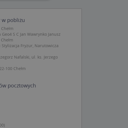
wane
 w pobliżu
owanie użytkownika i
j.
0 Chełm
 Geo4 S C Jan Wawrynko Janusz
0 Chełm
 Stylizacja Fryzur, Narutowicza
 Cookie-Script.com
egorz Nafalski, ul. ks. Jerzego
ch zgody
eczne, aby baner
ie.
 22-100 Chełm
dów pocztowych
wywania
Opis
siąc
ytics do
mę Microsoft jako
00)
awić za pomocą