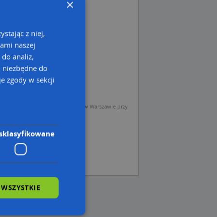
×
stając z niej,
kami naszej
 do analiz,
o niezbędne do
e zgody w sekcji
sp. z o.o. (Operator) z siedzibą w Warszawie przy
sklasyfikowane
 WSZYSTKIE