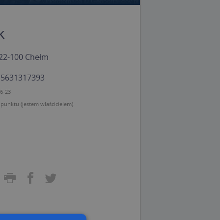
k
 22-100 Chełm
: 5631317393
06-23
unktu (jestem właścicielem).