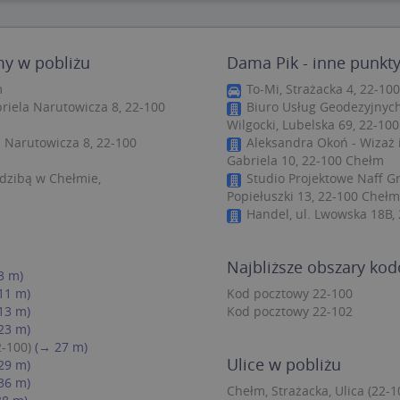
zbędne
Wydajność
Targetowanie
Funkcjonalność
Niesklasyfiko
my w pobliżu
Dama Pik - inne punkty
ie umożliwiają korzystanie z podstawowych funkcji strony internetowej, takich jak log
Bez niezbędnych plików cookie nie można prawidłowo korzystać ze strony internetowe
m
To-Mi, Strażacka 4, 22-10
riela Narutowicza 8, 22-100
Biuro Usług Geodezyjnych
Provider
/
Okres
Opis
Domena
przechowywania
Wilgocki, Lubelska 69, 22-10
 Narutowicza 8, 22-100
Aleksandra Okoń - Wizaż i
.targeo.pl
Sesja
Gabriela 10, 22-100 Chełm
nt
1 rok 1 miesiąc
Ten plik cookie jest używany przez usługę
CookieScript
dzibą w Chełmie,
Studio Projektowe Naff Grz
do zapamiętywania preferencji dotyczący
.targeo.pl
Popiełuszki 13, 22-100 Chełm
użytkownika na pliki cookie. Jest to koni
cookie Cookie-Script.com działał poprawn
Handel, ul. Lwowska 18B,
.targeo.pl
1 rok
.www.targeo.pl
1 rok
Najbliższe obszary ko
3 m)
11 m)
Kod pocztowy 22-100
13 m)
Kod pocztowy 22-102
Provider
/
Domena
Okres przecho
23 m)
Provider
/
Okres
Opis
eScriptConsent_35
.crossdomain.cookie-script.com
1 rok 1 mie
vider
Domena
/
przechowywania
Okres
2-100)
(→ 27 m)
Opis
mena
przechowywania
Ulice w pobliżu
29 m)
.targeo.pl
1 rok 1 miesiąc
Ten plik cookie jest używany przez Google Anal
36 m)
utrzymywania stanu sesji.
1 rok 3 tygodnie
Ten plik cookie jest powszechnie używany przez fir
rosoft
Chełm, Strażacka, Ulica (22-1
unikalny identyfikator użytkownika. Można to ust
poration