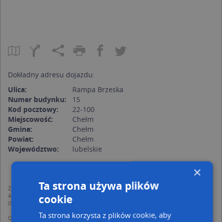
Dokładny adresu dojazdu:
Ulica:
Rampa Brzeska
Numer budynku:
15
Kod pocztowy:
22-100
Miejscowość:
Chełm
Gmina:
Chełm
Powiat:
Chełm
Województwo:
lubelskie
×
Ta strona używa plików
Zgodnie z Rozporządzeniem PE i Rady (UE) o Ochronie Danych Osobowych
Administratorem (RODO), administratorem danych jest AutoMapa sp. z o.o.
cookie
(Operator) z siedzibą w Warszawie przy ulicy Domaniewskiej 37.
Ta strona korzysta z plików cookie, aby
Operator przetwarza dane osobowe w celu: