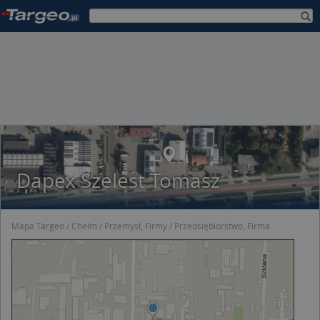
Dapex Szelest Tomasz
Mapa Targeo
Chełm
Przemysł, Firmy
Przedsiębiorstwo, Firma