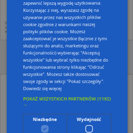
dodania ich do bazy Targeo oraz publikacji w wyszukiwarce firm i na
zapewnić lepszą wygodę użytkowania.
mapach (art. 6 ust. 1 lit. f RODO)
Korzystając z niej, wyrażasz zgodę na
udostępniania danych o firmach partnerom biznesowym operatora (art.
6 ust. 1 lit. f RODO)
używanie przez nas wszystkich plików
Dane pochodzą z publicznych baz CEIDG, GUS, REGON, z firmowych stron www
cookie zgodnie z warunkami naszej
oraz od podmiotów zewnętrznych.
polityki plików cookie. Możesz
Więcej informacji dot. RODO:
http://regulamin.automapa.pl/odo_przetwarzanie/
zaakceptować je wszystkie (łącznie z tymi
służącymi do analiz, marketingu oraz
funkcjonalności) wybierając "Akceptuj
wszystkie" lub wybrać tylko niezbędne do
funkcjonowania strony klikając "Odrzuć
wszystkie". Możesz także dostosować
swoje zgody w sekcji "Pokaż szczegóły".
Dapex Szelest Tomasz - inne Przemysł, Firmy
w pobliżu
Dowiedz się więcej
Wspólnota Mieszkaniowa przy ul.Rampa Brzeska 8, 10
POKAŻ WSZYSTKICH PARTNERÓW
(1192)
w Chełmie, ul. Rampa Brzeska 8, 22-100 Chełm
→
Firma Handlowa Galax, Hutnicza 3, 22-100 Chełm
Przedsiębiorstwo Handlowo Usługowe Sel Chem, ul.
Niezbędne
Wydajność
Rampa Brzeska 20, 22-100 Chełm
Adresy w pobliżu