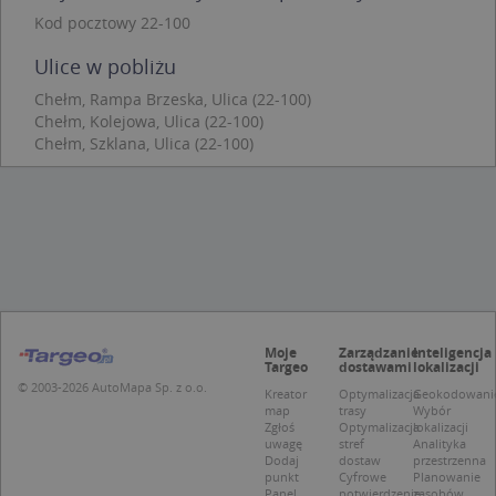
Kod pocztowy 22-100
Niezbędne pliki cookie umożliwiają korzystanie z
podstawowych funkcji strony internetowej, takich
Ulice w pobliżu
jak logowanie użytkownika i zarządzanie kontem.
Bez niezbędnych plików cookie nie można
Chełm, Rampa Brzeska, Ulica (22-100)
prawidłowo korzystać ze strony internetowej.
Chełm, Kolejowa, Ulica (22-100)
Provider
/
Okres
Chełm, Szklana, Ulica (22-100)
Nazwa
Opi
Domena
przechowywania
APPSESSID
.targeo.pl
Sesja
CookieScriptConsent
1 rok 1 miesiąc
Ten
CookieScript
jes
.targeo.pl
prz
Coo
Scr
zap
pre
dot
zg
Moje
Zarządzanie
Inteligencja
uży
Targeo
dostawami
lokalizacji
pli
© 2003-2026 AutoMapa Sp. z o.o.
to 
Kreator
Optymalizacja
Geokodowani
aby
map
trasy
Wybór
coo
Zgłoś
Optymalizacja
lokalizacji
Scr
uwagę
stref
Analityka
dzi
Dodaj
dostaw
przestrzenna
pop
punkt
Cyfrowe
Planowanie
Panel
potwierdzenie
zasobów