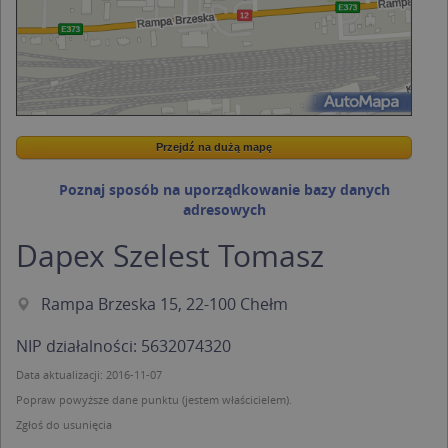
Przejdź na dużą mapę
Wstaw tę mapkę na swoją stronę
Przejdź na dużą mapę
Kreatorze map Targeo
Poznaj sposób na uporządkowanie bazy danych
adresowych
Dapex Szelest Tomasz
Rampa Brzeska 15, 22-100 Chełm
NIP działalności: 5632074320
Data aktualizacji: 2016-11-07
Popraw powyższe dane punktu (jestem właścicielem).
Zgłoś do usunięcia