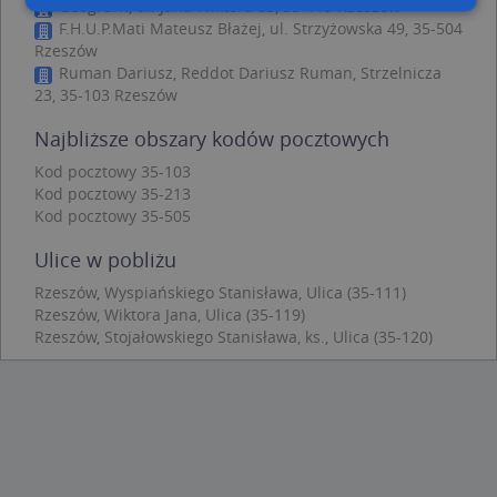
Geogrunt, ul. Jana Wiktora 65, 35-119 Rzeszów
F.H.U.P.Mati Mateusz Błażej, ul. Strzyżowska 49, 35-504
Rzeszów
Niezbędne
Wydajność
Targetowanie
Ruman Dariusz, Reddot Dariusz Ruman, Strzelnicza
Funkcjonalność
Niesklasyfikowane
23, 35-103 Rzeszów
Niezbędne pliki cookie umożliwiają korzystanie z
Najbliższe obszary kodów pocztowych
podstawowych funkcji strony internetowej, takich
jak logowanie użytkownika i zarządzanie kontem.
Kod pocztowy 35-103
Bez niezbędnych plików cookie nie można
Kod pocztowy 35-213
prawidłowo korzystać ze strony internetowej.
Kod pocztowy 35-505
Provider
/
Okres
Nazwa
Opi
Domena
przechowywania
Ulice w pobliżu
APPSESSID
.targeo.pl
Sesja
Rzeszów, Wyspiańskiego Stanisława, Ulica (35-111)
Rzeszów, Wiktora Jana, Ulica (35-119)
CookieScriptConsent
1 rok 1 miesiąc
Ten
CookieScript
jes
.targeo.pl
Rzeszów, Stojałowskiego Stanisława, ks., Ulica (35-120)
prz
Coo
Scr
zap
pre
dot
zg
uży
pli
to 