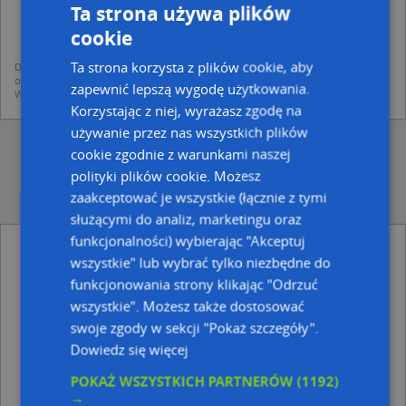
dodania ich do bazy Targeo oraz publikacji w wyszukiwarce firm i na
Ta strona używa plików
mapach (art. 6 ust. 1 lit. f RODO)
udostępniania danych o firmach partnerom biznesowym operatora (art.
cookie
6 ust. 1 lit. f RODO)
Ta strona korzysta z plików cookie, aby
Dane pochodzą z publicznych baz CEIDG, GUS, REGON, z firmowych stron www
oraz od podmiotów zewnętrznych.
zapewnić lepszą wygodę użytkowania.
Więcej informacji dot. RODO:
http://regulamin.automapa.pl/odo_przetwarzanie/
Korzystając z niej, wyrażasz zgodę na
używanie przez nas wszystkich plików
cookie zgodnie z warunkami naszej
polityki plików cookie. Możesz
zaakceptować je wszystkie (łącznie z tymi
służącymi do analiz, marketingu oraz
funkcjonalności) wybierając "Akceptuj
Derkazbud-Przedsiębiorstwo Remontowo-
wszystkie" lub wybrać tylko niezbędne do
Budowlane Kazimierz Dereń - inne Przemysł,
Firmy w pobliżu
funkcjonowania strony klikając "Odrzuć
wszystkie". Możesz także dostosować
Pawbud, ul. Ignacego Solarza 23, 35-125 Rzeszów
swoje zgody w sekcji "Pokaż szczegóły".
Firma Usługowo Handlowa Lepton, ul. Ignacego
Solarza 16, 35-118 Rzeszów
Dowiedz się więcej
Specjalistyczna Praktyka Lekarska Marlena Janeczko,
POKAŻ WSZYSTKICH PARTNERÓW
(1192)
ul. Strzelnicza 20, 35-505 Rzeszów
→