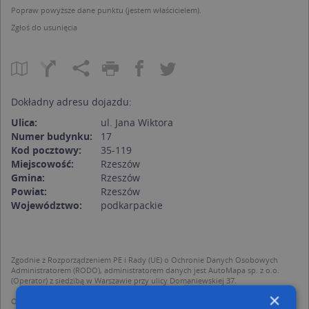
Popraw powyższe dane punktu (jestem właścicielem).
Zgłoś do usunięcia
Dokładny adresu dojazdu:
Ulica:
ul. Jana Wiktora
Numer budynku:
17
Kod pocztowy:
35-119
Miejscowość:
Rzeszów
Gmina:
Rzeszów
Powiat:
Rzeszów
Województwo:
podkarpackie
Zgodnie z Rozporządzeniem PE i Rady (UE) o Ochronie Danych Osobowych
Administratorem (RODO), administratorem danych jest AutoMapa sp. z o.o.
(Operator) z siedzibą w Warszawie przy ulicy Domaniewskiej 37.
×
Operator przetwarza dane osobowe w celu: