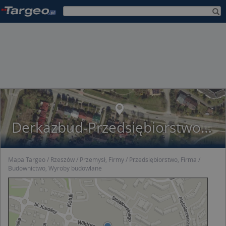
Derkazbud-Przedsiębiorstwo Remontowo-Budowlane Kazimierz Dereń
Mapa Targeo
Rzeszów
Przemysł, Firmy
Przedsiębiorstwo, Firma
Budownictwo, Wyroby budowlane