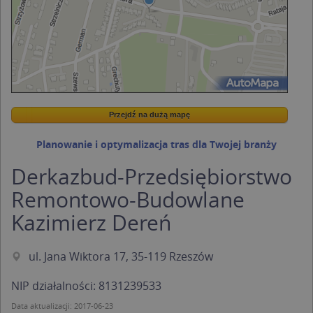
Przejdź na dużą mapę
Wstaw tę mapkę na swoją stronę
Przejdź na dużą mapę
Kreatorze map Targeo
Planowanie i optymalizacja tras dla Twojej branży
Derkazbud-Przedsiębiorstwo
Remontowo-Budowlane
Kazimierz Dereń
ul. Jana Wiktora 17, 35-119 Rzeszów
NIP działalności: 8131239533
Data aktualizacji: 2017-06-23