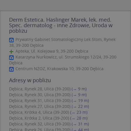
podstawowych funkcji strony internetowej, takich
jak logowanie użytkownika i zarządzanie kontem.
Bez niezbędnych plików cookie nie można
prawidłowo korzystać ze strony internetowej.
Derm Estetica. Haslinger Marek, lek. med.
Spec. dermatolog - inne Zdrowie, Uroda w
Provider
/
Okres
Nazwa
Opi
Domena
przechowywania
pobliżu
APPSESSID
.targeo.pl
Sesja
Prywatny Gabinet Stomatologiczny Lek Stom, Rynek
38, 39-200 Dębica
CookieScriptConsent
1 rok 1 miesiąc
Ten
CookieScript
jes
.targeo.pl
Apteka, Ul. Kolejowa 9, 39-200 Dębica
prz
Katarzyna Nurkowicz, ul. Strumskiego 12/24, 39-200
Coo
Dębica
Scr
zap
Centrum NZOZ, Krakowska 10, 39-200 Dębica
pre
dot
zg
Adresy w pobliżu
uży
pli
Dębica, Rynek 28, Ulica (39-200)
(→ 9 m)
to 
Dębica, Rynek 30, Ulica (39-200)
(→ 9 m)
aby
coo
Dębica, Rynek 31, Ulica (39-200)
(→ 19 m)
Scr
Dębica, Rynek 27, Ulica (39-200)
(→ 22 m)
dzi
pop
Dębica, Krótka 4, Ulica (39-200)
(→ 23 m)
Dębica, Krótka 2, Ulica (39-200)
(→ 28 m)
U
.targeo.pl
1 rok
Dębica, Rynek 32, Ulica (39-200)
(→ 31 m)
kloc
.www.targeo.pl
1 rok
Dębica, Rynek 26, Ulica (39-200)
(→ 44 m)