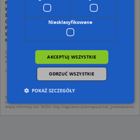
Poniedziałek:
08:00-17:00
Wtorek:
08:00-17:00
Środa:
08:00-17:00
Czwartek:
08:00-17:00
Niesklasyfikowane
Piątek:
08:00-17:00
Sobota:
08:00-17:00
Niedziela:
08:00-17:00
Zgodnie z Rozporządzeniem PE i Rady (UE) o Ochronie Danych Osobowych
AKCEPTUJ WSZYSTKIE
Administratorem (RODO), administratorem danych jest AutoMapa sp. z o.o.
(Operator) z siedzibą w Warszawie przy ulicy Domaniewskiej 37.
Operator przetwarza dane osobowe w celu:
ODRZUĆ WSZYSTKIE
dodania ich do bazy Targeo oraz publikacji w wyszukiwarce firm i na
mapach (art. 6 ust. 1 lit. f RODO)
udostępniania danych o firmach partnerom biznesowym operatora (art.
6 ust. 1 lit. f RODO)
POKAŻ SZCZEGÓŁY
Dane pochodzą z publicznych baz CEIDG, GUS, REGON, z firmowych stron www
oraz od podmiotów zewnętrznych.
Więcej informacji dot. RODO:
http://regulamin.automapa.pl/odo_przetwarzanie/
Niezbędne
Wydajność
Targetowanie
Funkcjonalność
Niesklasyfikowane
Niezbędne pliki cookie umożliwiają korzystanie z