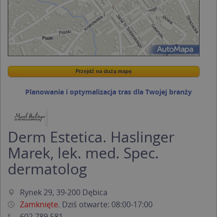
Przejdź na dużą mapę
Wstaw tę mapkę na swoją stronę
Przejdź na dużą mapę
Kreatorze map Targeo
Planowanie i optymalizacja tras dla Twojej branży
Derm Estetica. Haslinger
Marek, lek. med. Spec.
dermatolog
Rynek 29, 39-200 Dębica
Zamknięte
. Dziś otwarte: 08:00-17:00
602 789 581