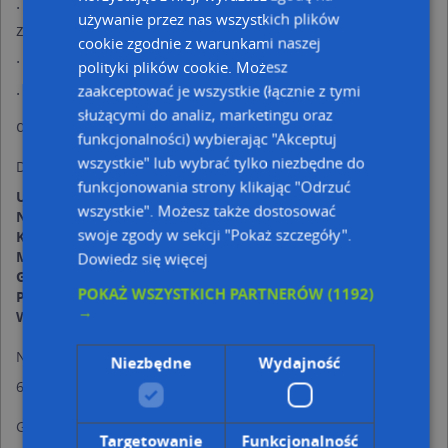
·
peelingi - leczenie blizn potrądzikowych, plam,
używanie przez nas wszystkich plików
zmarszczek itp.
cookie zgodnie z warunkami naszej
·
powiększanie ust
polityki plików cookie. Możesz
zaakceptować je wszystkie (łącznie z tymi
·
usuwanie tkanki tłuszczowej – lipoliza iniekcyjna
służącymi do analiz, marketingu oraz
dermatoskopia
- ocena znamion barwnikowych
funkcjonalności) wybierając "Akceptuj
wszystkie" lub wybrać tylko niezbędne do
Dokładny adresu dojazdu:
funkcjonowania strony klikając "Odrzuć
Ulica:
Rynek 29
wszystkie". Możesz także dostosować
Numer budynku:
29
swoje zgody w sekcji "Pokaż szczegóły".
Kod pocztowy:
39-200
Miejscowość:
Dębica
Dowiedz się więcej
Gmina:
Dębica
POKAŻ WSZYSTKICH PARTNERÓW
(1192)
Powiat:
dębicki
→
Województwo:
podkarpackie
Numery telefonów:
Niezbędne
Wydajność
602 789 581
Godziny otwarcia:
Targetowanie
Funkcjonalność