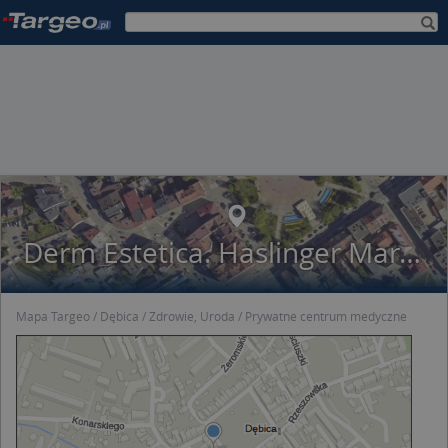
Derm Estetica. Haslinger Marek, lek. med. Spec. dermatolog
Mapa Targeo
Dębica
Zdrowie, Uroda
Prywatne centrum medyczne