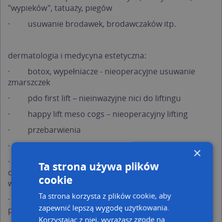
"wypieków", tatuaży, piegów
·
usuwanie brodawek, brodawczaków itp.
dermatologia i medycyna estetyczna:
·
botox, wypełniacze - nieoperacyjne usuwanie
zmarszczek
·
pdo first lift – nieinwazyjne nici do liftingu
·
happy lift meso cogs – nieoperacyjny lifting
·
przebarwienia
·
nadpotliwość – leczenie toksyną botulinową
×
·
mezoterapia - leczenie rozstępów, cellulitu,
Ta strona używa plików
odmłodzenie twarzy, dekoltu itp., leczenie wypadania
cookie
włosów u kobiet
Ta strona korzysta z plików cookie, aby
·
mikrodermabrazja - usuwanie blizn
zapewnić lepszą wygodę użytkowania.
potrądzikowych itp.
Korzystając z niej, wyrażasz zgodę na