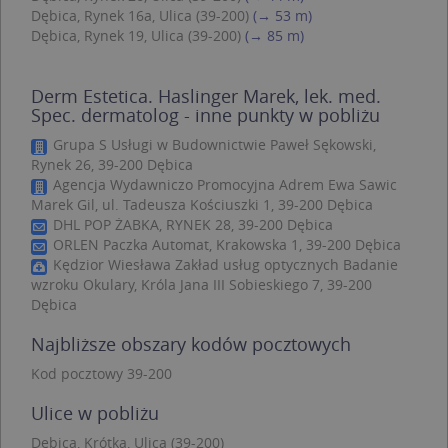
Dębica, Rynek 16a, Ulica (39-200)
(→ 53 m)
Dębica, Rynek 19, Ulica (39-200)
(→ 85 m)
Nazwa
Provider
/
Domena
Derm Estetica. Haslinger Marek, lek. med.
Spec. dermatolog - inne punkty w pobliżu
Provider
/
Okres
Nazwa
Opis
CrossDomainCookieScriptConsent_35
.crossdomain.cookie-
Domena
przechowywania
script.com
Grupa S Usługi w Budownictwie Paweł Sękowski,
_ga_DEEKR6C5LV
.targeo.pl
1 rok 1 miesiąc
Ten plik 
Rynek 26, 39-200 Dębica
Provider
/
Okres
Nazwa
Opis
używany 
Domena
przechowywania
Agencja Wydawniczo Promocyjna Adrem Ewa Sawic
Google A
do utrz
Marek Gil, ul. Tadeusza Kościuszki 1, 39-200 Dębica
MUID
1 rok 3 tygodnie
Ten plik coo
Microsoft
stanu ses
jest
DHL POP ŻABKA, RYNEK 28, 39-200 Dębica
Corporation
powszechni
.clarity.ms
ORLEN Paczka Automat, Krakowska 1, 39-200 Dębica
_ga
1 rok 1 miesiąc
Ta nazwa
Google LLC
używany prz
cookie je
.targeo.pl
Kędzior Wiesława Zakład usług optycznych Badanie
firmę Micros
powiązan
jako unikaln
wzroku Okulary, Króla Jana III Sobieskiego 7, 39-200
Google U
identyfikato
Analytics
Dębica
użytkownika
stanowi 
Można to
aktualiza
ustawić za
Najbliższe obszary kodów pocztowych
powszec
pomocą
używanej
wbudowany
analitycz
Kod pocztowy 39-200
skryptów fi
Google. T
Microsoft.
cookie s
Powszechni
Ulice w pobliżu
rozróżni
uważa się, ż
unikalny
synchronizu
Dębica, Krótka, Ulica (39-200)
użytkow
się w wielu