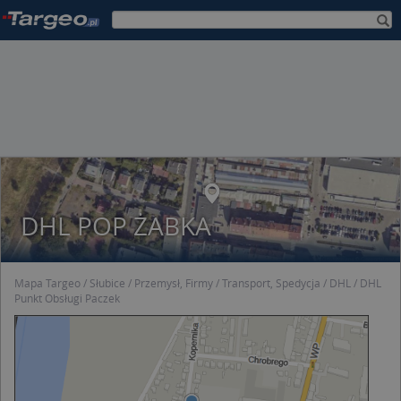
DHL POP ŻABKA
Mapa Targeo
Słubice
Przemysł, Firmy
Transport, Spedycja
DHL
DHL
Punkt Obsługi Paczek