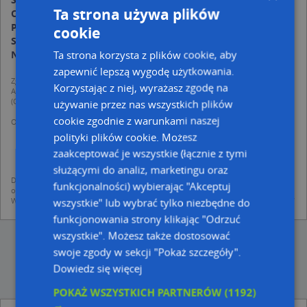
Ta strona używa plików
Czwartek:
06:00-23:00
Piątek:
06:00-23:00
cookie
Sobota:
06:00-23:00
Ta strona korzysta z plików cookie, aby
Niedziela:
11:00-18:00
zapewnić lepszą wygodę użytkowania.
Zgodnie z Rozporządzeniem PE i Rady (UE) o Ochronie Danych Osobowych
Korzystając z niej, wyrażasz zgodę na
Administratorem (RODO), administratorem danych jest AutoMapa sp. z o.o.
(Operator) z siedzibą w Warszawie przy ulicy Domaniewskiej 37.
używanie przez nas wszystkich plików
cookie zgodnie z warunkami naszej
Operator przetwarza dane osobowe w celu:
dodania ich do bazy Targeo oraz publikacji w wyszukiwarce firm i na
polityki plików cookie. Możesz
mapach (art. 6 ust. 1 lit. f RODO)
zaakceptować je wszystkie (łącznie z tymi
udostępniania danych o firmach partnerom biznesowym operatora (art.
6 ust. 1 lit. f RODO)
służącymi do analiz, marketingu oraz
Dane pochodzą z publicznych baz CEIDG, GUS, REGON, z firmowych stron www
funkcjonalności) wybierając "Akceptuj
oraz od podmiotów zewnętrznych.
Więcej informacji dot. RODO:
http://regulamin.automapa.pl/odo_przetwarzanie/
wszystkie" lub wybrać tylko niezbędne do
funkcjonowania strony klikając "Odrzuć
wszystkie". Możesz także dostosować
swoje zgody w sekcji "Pokaż szczegóły".
Dowiedz się więcej
POKAŻ WSZYSTKICH PARTNERÓW
(1192)
→