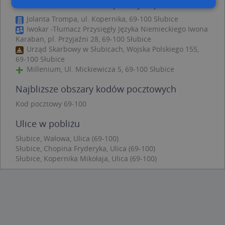
DHL POP ŻABKA - inne punkty w pobliżu
Jolanta Trompa, ul. Kopernika, 69-100 Słubice
Iwokar -Tłumacz Przysięgły Języka Niemieckiego Iwona
Niezbędne
Wydajność
Targetowanie
Karaban, pl. Przyjaźni 28, 69-100 Słubice
Funkcjonalność
Niesklasyfikowane
Urząd Skarbowy w Słubicach, Wojska Polskiego 155,
69-100 Słubice
Niezbędne pliki cookie umożliwiają korzystanie z
Millenium, Ul. Mickiewicza 5, 69-100 Słubice
podstawowych funkcji strony internetowej, takich
jak logowanie użytkownika i zarządzanie kontem.
Bez niezbędnych plików cookie nie można
Najbliższe obszary kodów pocztowych
prawidłowo korzystać ze strony internetowej.
Kod pocztowy 69-100
Provider
/
Okres
Nazwa
Opi
Domena
przechowywania
Ulice w pobliżu
APPSESSID
.targeo.pl
Sesja
Słubice, Wałowa, Ulica (69-100)
CookieScriptConsent
1 rok 1 miesiąc
Ten
CookieScript
Słubice, Chopina Fryderyka, Ulica (69-100)
jes
.targeo.pl
Słubice, Kopernika Mikołaja, Ulica (69-100)
prz
Coo
Scr
zap
pre
dot
zg
uży
pli
to 