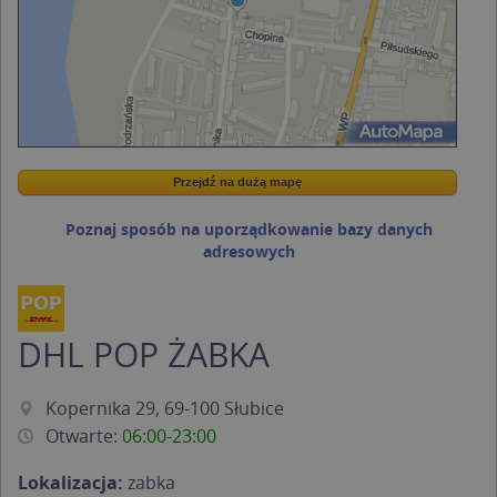
Przejdź na dużą mapę
Wstaw tę mapkę na swoją stronę
Przejdź na dużą mapę
Kreatorze map Targeo
Poznaj sposób na uporządkowanie bazy danych
adresowych
DHL POP ŻABKA
Kopernika 29, 69-100 Słubice
Otwarte:
06:00-23:00
Lokalizacja:
zabka