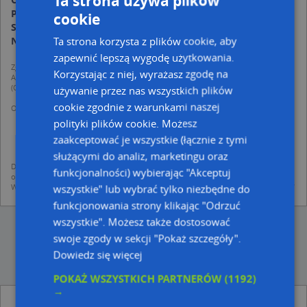
Ta strona używa plików
Piątek:
07:00-21:00
cookie
Sobota:
07:00-21:00
Ta strona korzysta z plików cookie, aby
Niedziela:
09:00-20:00
zapewnić lepszą wygodę użytkowania.
Zgodnie z Rozporządzeniem PE i Rady (UE) o Ochronie Danych Osobowych
Korzystając z niej, wyrażasz zgodę na
Administratorem (RODO), administratorem danych jest AutoMapa sp. z o.o.
(Operator) z siedzibą w Warszawie przy ulicy Domaniewskiej 37.
używanie przez nas wszystkich plików
cookie zgodnie z warunkami naszej
Operator przetwarza dane osobowe w celu:
dodania ich do bazy Targeo oraz publikacji w wyszukiwarce firm i na
polityki plików cookie. Możesz
mapach (art. 6 ust. 1 lit. f RODO)
zaakceptować je wszystkie (łącznie z tymi
udostępniania danych o firmach partnerom biznesowym operatora (art.
6 ust. 1 lit. f RODO)
służącymi do analiz, marketingu oraz
Dane pochodzą z publicznych baz CEIDG, GUS, REGON, z firmowych stron www
funkcjonalności) wybierając "Akceptuj
oraz od podmiotów zewnętrznych.
Więcej informacji dot. RODO:
http://regulamin.automapa.pl/odo_przetwarzanie/
wszystkie" lub wybrać tylko niezbędne do
funkcjonowania strony klikając "Odrzuć
wszystkie". Możesz także dostosować
swoje zgody w sekcji "Pokaż szczegóły".
Dowiedz się więcej
POKAŻ WSZYSTKICH PARTNERÓW
(1192)
→
DHL ServicePoint - inne Przemysł, Firmy w