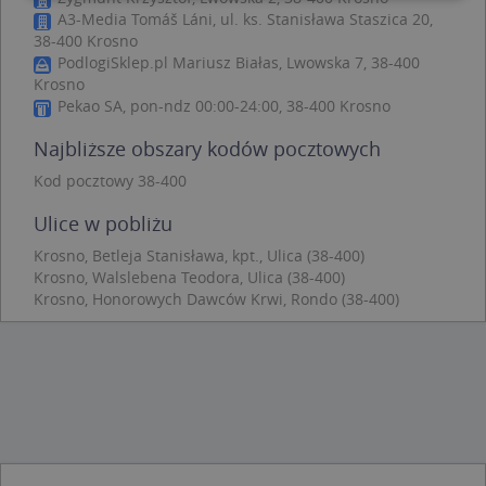
A3-Media Tomáš Láni, ul. ks. Stanisława Staszica 20,
38-400 Krosno
Niezbędne
Wydajność
Targetowanie
PodlogiSklep.pl Mariusz Białas, Lwowska 7, 38-400
Funkcjonalność
Niesklasyfikowane
Krosno
Pekao SA, pon-ndz 00:00-24:00, 38-400 Krosno
Niezbędne pliki cookie umożliwiają korzystanie z
podstawowych funkcji strony internetowej, takich
Najbliższe obszary kodów pocztowych
jak logowanie użytkownika i zarządzanie kontem.
Bez niezbędnych plików cookie nie można
Kod pocztowy 38-400
prawidłowo korzystać ze strony internetowej.
Provider
/
Okres
Ulice w pobliżu
Nazwa
Opi
Domena
przechowywania
Krosno, Betleja Stanisława, kpt., Ulica (38-400)
APPSESSID
.targeo.pl
Sesja
Krosno, Walslebena Teodora, Ulica (38-400)
CookieScriptConsent
1 rok 1 miesiąc
Ten
CookieScript
Krosno, Honorowych Dawców Krwi, Rondo (38-400)
jes
.targeo.pl
prz
Coo
Scr
zap
pre
dot
zg
uży
pli
to 
aby