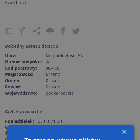
Kaufland
Dokładny adresu dojazdu:
Ulica:
Niepodległosci 6A
Numer budynku:
6a
Kod pocztowy:
38-400
Miejscowość:
Krosno
Gmina:
Krosno
Powiat:
Krosno
Województwo:
podkarpackie
Godziny otwarcia:
Poniedziałek:
07:00-21:00
Wtorek:
07:00-21:00
×
Środa:
07:00-21:00
Czwartek:
07:00-21:00