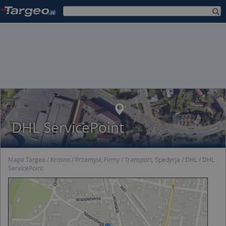
DHL ServicePoint
Mapa Targeo
Krosno
Przemysł, Firmy
Transport, Spedycja
DHL
DHL
ServicePoint