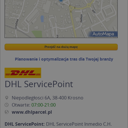
Przejdź na dużą mapę
Wstaw tę mapkę na swoją stronę
Przejdź na dużą mapę
Kreatorze map Targeo
Planowanie i optymalizacja tras dla Twojej branży
DHL ServicePoint
Niepodległosci 6A, 38-400 Krosno
Otwarte:
07:00-21:00
www.dhlparcel.pl
DHL ServicePoint:
DHL ServicePoint Inmedio C.H.