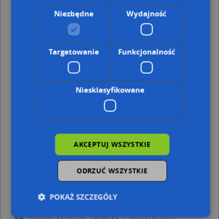
pobliżu
Niezbędne
Wydajność
Miller Med Alicja Miller i Kinga Miller, Powstańców
Warszawskich 2, 38-400 Krosno
Indywidualna Specjalistyczna Prywatna Praktyka
Targetowanie
Funkcjonalność
Lekarska DR N Med, Grodzka 19, 38-400 Krosno
Adresy w pobliżu
Krosno, Niepodległości 6, Ulica (38-400)
(→ 14 m)
Niesklasyfikowane
Krosno, Niepodległości 14, Ulica (38-400)
(→ 55 m)
Krosno, Niepodległości 8, Ulica (38-400)
(→ 58 m)
Krosno, Lwowska 8, Ulica (38-400)
(→ 66 m)
Krosno, Niepodległości 12, Ulica (38-400)
(→ 74 m)
Krosno, Lwowska 9, Ulica (38-400)
(→ 75 m)
AKCEPTUJ WSZYSTKIE
Krosno, Lwowska 7, Ulica (38-400)
(→ 76 m)
Krosno, Niepodległości 1, Ulica (38-400)
(→ 84 m)
Krosno, Niepodległości 6b, Ulica (38-400)
(→ 105 m)
ODRZUĆ WSZYSTKIE
Krosno, Piastowska 10, Ulica (38-400)
(→ 135 m)
POKAŻ SZCZEGÓŁY
DHL ServicePoint - inne punkty w pobliżu
Zygmunt Krzysztof, Lwowska 2, 38-400 Krosno