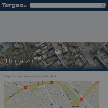
Długa 20
Mapa Targeo
Adresy Sokołów Podlaski