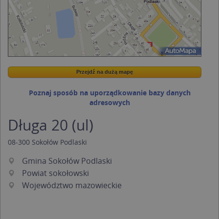
Przejdź na dużą mapę
Wstaw tę mapkę na swoją stronę
Przejdź na dużą mapę
Kreatorze map Targeo
Poznaj sposób na uporządkowanie bazy danych
adresowych
Długa 20 (ul)
08-300
Sokołów Podlaski
Gmina Sokołów Podlaski
Powiat sokołowski
Województwo mazowieckie