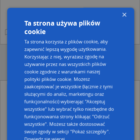
×
Ta strona używa plików
cookie
Ta strona korzysta z plików cookie, aby
zapewnić lepszą wygodę użytkowania.
Korzystając z niej, wyrażasz zgodę na
używanie przez nas wszystkich plików
cookie zgodnie z warunkami naszej
polityki plików cookie. Możesz
zaakceptować je wszystkie (łącznie z tymi
służącymi do analiz, marketingu oraz
Ulice w pobliżu
funkcjonalności) wybierając "Akceptuj
Sokołów Podlaski, Kilińskiego Jana, płk., Ulica (08-300)
wszystkie" lub wybrać tylko niezbędne do
Sokołów Podlaski, Próżna, Ulica (08-300)
funkcjonowania strony klikając "Odrzuć
Sokołów Podlaski, Stanisława Pielasy, ks., Skwer (08-300)
wszystkie". Możesz także dostosować
Najbliższe obszary kodów pocztowych
swoje zgody w sekcji "Pokaż szczegóły".
Dowiedz się więcej
Kod pocztowy 08-300