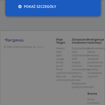
POKAŻ SZCZEGÓŁY
Niezbędne
Wydajność
Targetowanie
Funkcjonalność
Niesklasyfikowane
Moje
Zarządzanie
Inteligencja
Niezbędne pliki cookie umożliwiają korzystanie z
Targeo
dostawami
lokalizacji
podstawowych funkcji strony internetowej, takich
© 2003-2026 AutoMapa Sp. z o.o.
Kreator
Optymalizacja
Geokodowani
jak logowanie użytkownika i zarządzanie kontem.
map
trasy
Wybór
Bez niezbędnych plików cookie nie można
Zgłoś
Optymalizacja
lokalizacji
prawidłowo korzystać ze strony internetowej.
uwagę
stref
Analityka
Dodaj
dostaw
przestrzenna
Provider
/
Okres
Nazwa
Opi
punkt
Cyfrowe
Planowanie
Domena
przechowywania
Panel
potwierdzenie
zasobów
użytkownika
odbioru
Zarządzanie
APPSESSID
.targeo.pl
Sesja
Warunki
Operacje
ryzykiem
użytkowania
dostaw
CookieScriptConsent
1 rok 1 miesiąc
Ten
CookieScript
Zarządzanie
jes
.targeo.pl
podwykonawcami
prz
Coo
Branże
Scr
zap
Firmy
pre
kurierskie
dot