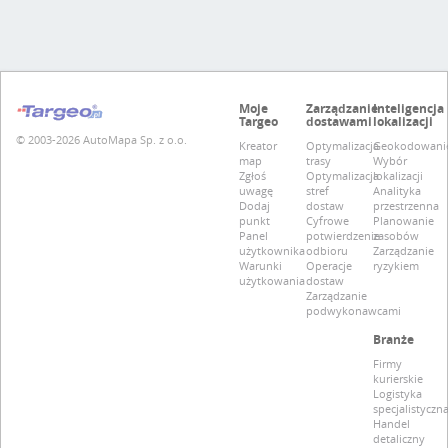
Moje
Zarządzanie
Inteligencja
Targeo
dostawami
lokalizacji
© 2003-2026 AutoMapa Sp. z o.o.
Kreator
Optymalizacja
Geokodowani
map
trasy
Wybór
Zgłoś
Optymalizacja
lokalizacji
uwagę
stref
Analityka
Dodaj
dostaw
przestrzenna
punkt
Cyfrowe
Planowanie
Panel
potwierdzenie
zasobów
użytkownika
odbioru
Zarządzanie
Warunki
Operacje
ryzykiem
użytkowania
dostaw
Zarządzanie
podwykonawcami
Branże
Firmy
kurierskie
Logistyka
specjalistyczn
Handel
detaliczny