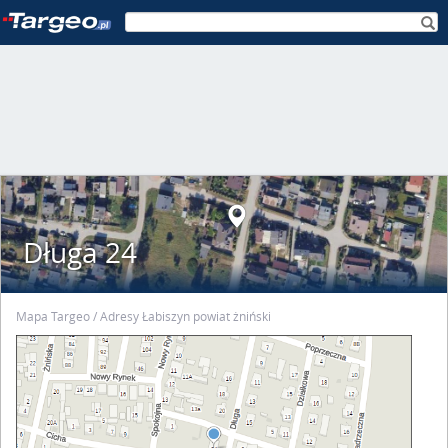
Długa 24
Mapa Targeo
Adresy Łabiszyn powiat żniński