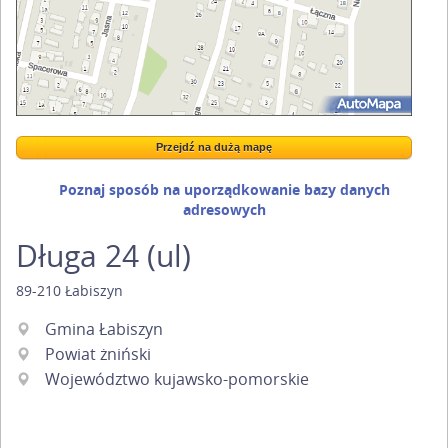
Przejdź na dużą mapę
Wstaw tę mapkę na swoją stronę
Przejdź na dużą mapę
Kreatorze map Targeo
Poznaj sposób na uporządkowanie bazy danych
adresowych
Długa 24 (ul)
89-210
Łabiszyn
Gmina Łabiszyn
Powiat żniński
Województwo kujawsko-pomorskie