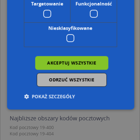
Olecko, Wolności 5A, Plac (19-400)
(→ 4 m)
Targetowanie
Funkcjonalność
Olecko, Wolności 5D, Plac (19-400)
(→ 13 m)
Olecko, Wolności 5, Plac (19-400)
(→ 22 m)
Olecko, Wolności 6A, Plac (19-400)
(→ 27 m)
Niesklasyfikowane
Olecko, Wolności 4, Plac (19-400)
(→ 29 m)
Olecko, Wolności 4B, Plac (19-400)
(→ 36 m)
Olecko, Wolności 4A, Plac (19-400)
(→ 36 m)
Olecko, Wolności 6B, Plac (19-400)
(→ 42 m)
Olecko, Wolności 3, Plac (19-400)
(→ 69 m)
Olecko, Wolności 1A, Plac (19-400)
(→ 121 m)
AKCEPTUJ WSZYSTKIE
Dom Grażyna Piołunowicz Krzysztof
ODRZUĆ WSZYSTKIE
Piołunowicz - inne punkty w pobliżu
Postój Taxi, Plac Wolności 24, 19-400 Olecko
POKAŻ SZCZEGÓŁY
PKO Bank Polski, pl. Wolności 24, 19-400 Olecko
Salon Fryzjerski, Armii Krajowej 6, 19-400 Olecko
Najbliższe obszary kodów pocztowych
Niezbędne
Wydajność
Targetowanie
Kod pocztowy 19-400
Funkcjonalność
Niesklasyfikowane
Kod pocztowy 19-404