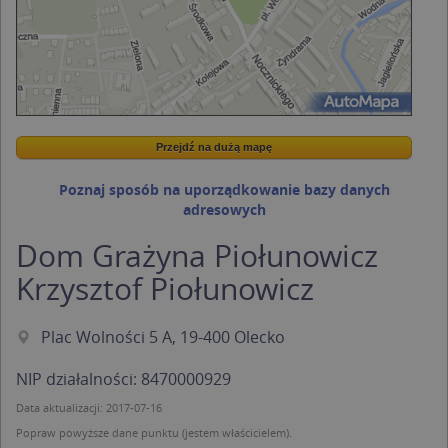
Przejdź na dużą mapę
Wstaw tę mapkę na swoją stronę
Przejdź na dużą mapę
Kreatorze map Targeo
Poznaj sposób na uporządkowanie bazy danych
adresowych
Dom Grażyna Piołunowicz
Krzysztof Piołunowicz
Plac Wolności 5 A, 19-400 Olecko
NIP działalności: 8470000929
Data aktualizacji: 2017-07-16
Popraw powyższe dane punktu (jestem właścicielem).