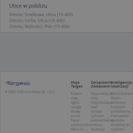
Niezbędne pliki cookie umożliwiają korzystanie z
Ulice w pobliżu
podstawowych funkcji strony internetowej, takich
jak logowanie użytkownika i zarządzanie kontem.
Olecko, Środkowa, Ulica (19-400)
Bez niezbędnych plików cookie nie można
Olecko, Cicha, Ulica (19-400)
prawidłowo korzystać ze strony internetowej.
Olecko, Wolności, Plac (19-400)
Provider
/
Okres
Nazwa
Opi
Domena
przechowywania
APPSESSID
.targeo.pl
Sesja
CookieScriptConsent
1 rok 1 miesiąc
Ten
CookieScript
jes
.targeo.pl
prz
Coo
Scr
zap
pre
dot
Moje
Zarządzanie
Inteligencja
zg
Targeo
dostawami
lokalizacji
uży
© 2003-2026 AutoMapa Sp. z o.o.
Kreator
Optymalizacja
Geokodowani
pli
map
trasy
Wybór
to 
aby
Zgłoś
Optymalizacja
lokalizacji
coo
uwagę
stref
Analityka
Scr
Dodaj
dostaw
przestrzenna
dzi
punkt
Cyfrowe
Planowanie
pop
Panel
potwierdzenie
zasobów
użytkownika
odbioru
Zarządzanie
U
.targeo.pl
1 rok
Warunki
Operacje
ryzykiem