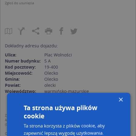
Zgłoś do usunięcia
Dokładny adresu dojazdu:
Ulica:
Plac Wolności
Numer budynku:
5 A
Kod pocztowy:
19-400
Miejscowość:
Olecko
Gmina:
Olecko
Powiat:
olecki
Województwo:
warmińsko-mazurskie
×
Ta strona używa plików
cookie
Zgodnie z Rozporządzeniem PE i Rady (UE) o Ochronie Danych Osobowych
Administratorem (RODO), administratorem danych jest AutoMapa sp. z o.o.
(Operator) z siedzibą w Warszawie przy ulicy Domaniewskiej 37.
Ta strona korzysta z plików cookie, aby
zapewnić lepszą wygodę użytkowania.
Operator przetwarza dane osobowe w celu: