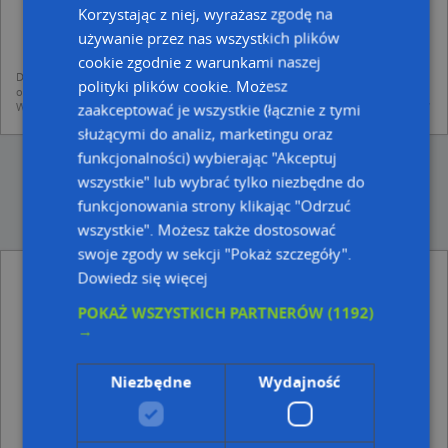
dodania ich do bazy Targeo oraz publikacji w wyszukiwarce firm i na
Korzystając z niej, wyrażasz zgodę na
mapach (art. 6 ust. 1 lit. f RODO)
używanie przez nas wszystkich plików
udostępniania danych o firmach partnerom biznesowym operatora (art.
6 ust. 1 lit. f RODO)
cookie zgodnie z warunkami naszej
Dane pochodzą z publicznych baz CEIDG, GUS, REGON, z firmowych stron www
polityki plików cookie. Możesz
oraz od podmiotów zewnętrznych.
Więcej informacji dot. RODO:
http://regulamin.automapa.pl/odo_przetwarzanie/
zaakceptować je wszystkie (łącznie z tymi
służącymi do analiz, marketingu oraz
funkcjonalności) wybierając "Akceptuj
wszystkie" lub wybrać tylko niezbędne do
funkcjonowania strony klikając "Odrzuć
wszystkie". Możesz także dostosować
swoje zgody w sekcji "Pokaż szczegóły".
Dowiedz się więcej
Dom Grażyna Piołunowicz Krzysztof
Piołunowicz - inne Przemysł, Firmy w pobliżu
POKAŻ WSZYSTKICH PARTNERÓW
(1192)
Kolorado, Plac Wolności 6C, 19-400 Olecko
→
Karol Dawid Kosobucki, ul. Nocznickiego 2, 19-400
Olecko
Niezbędne
Wydajność
Bilard Klub, Składowa 2, 19-400 Olecko
Adresy w pobliżu