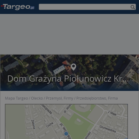
Dom Grażyna Piołunowicz Krzysztof Piołunowicz
Mapa Targeo
Olecko
Przemysł, Firmy
Przedsiębiorstwo, Firma