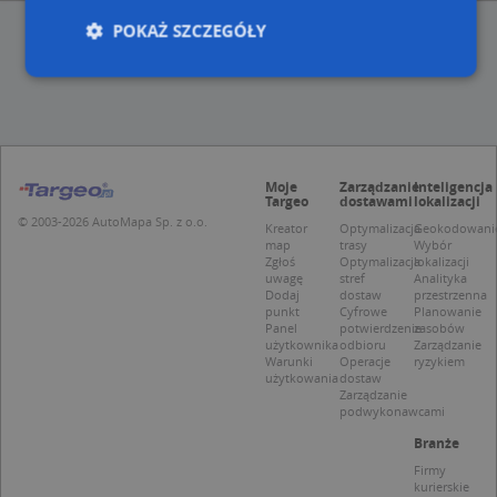
POKAŻ SZCZEGÓŁY
Niezbędne
Wydajność
Targetowanie
Funkcjonalność
Niesklasyfikowane
Moje
Zarządzanie
Inteligencja
Niezbędne pliki cookie umożliwiają korzystanie z
Targeo
dostawami
lokalizacji
podstawowych funkcji strony internetowej, takich
© 2003-2026 AutoMapa Sp. z o.o.
Kreator
Optymalizacja
Geokodowani
jak logowanie użytkownika i zarządzanie kontem.
map
trasy
Wybór
Bez niezbędnych plików cookie nie można
Zgłoś
Optymalizacja
lokalizacji
prawidłowo korzystać ze strony internetowej.
uwagę
stref
Analityka
Dodaj
dostaw
przestrzenna
Provider
/
Okres
Nazwa
Opi
punkt
Cyfrowe
Planowanie
Domena
przechowywania
Panel
potwierdzenie
zasobów
użytkownika
odbioru
Zarządzanie
APPSESSID
.targeo.pl
Sesja
Warunki
Operacje
ryzykiem
użytkowania
dostaw
CookieScriptConsent
1 rok 1 miesiąc
Ten
CookieScript
Zarządzanie
jes
.targeo.pl
podwykonawcami
prz
Coo
Branże
Scr
zap
Firmy
pre
kurierskie
dot