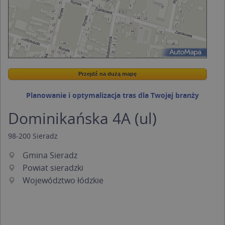
Przejdź na dużą mapę
Wstaw tę mapkę na swoją stronę
Przejdź na dużą mapę
Kreatorze map Targeo
Planowanie i optymalizacja tras dla Twojej branży
Dominikańska 4A (ul)
98-200
Sieradz
Gmina Sieradz
Powiat sieradzki
Województwo łódzkie