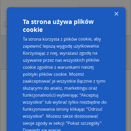
×
Ta strona używa plików
cookie
Ta strona korzysta z plików cookie, aby
zapewnić lepszą wygodę użytkowania.
Korzystając z niej, wyrażasz zgodę na
używanie przez nas wszystkich plików
cookie zgodnie z warunkami naszej
polityki plików cookie. Możesz
zaakceptować je wszystkie (łącznie z tymi
Ulice w pobliżu
służącymi do analiz, marketingu oraz
Sieradz, Sukiennicza, Ulica (98-200)
funkcjonalności) wybierając "Akceptuj
Sieradz, Szewska, Ulica (98-200)
wszystkie" lub wybrać tylko niezbędne do
Sieradz, Dominikańska, Ulica (98-200)
funkcjonowania strony klikając "Odrzuć
Najbliższe obszary kodów pocztowych
wszystkie". Możesz także dostosować
swoje zgody w sekcji "Pokaż szczegóły".
Kod pocztowy 98-200
Dowiedz się więcej