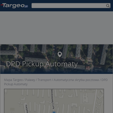
DPD Pickup Automaty
Mapa Targeo
Puławy
Transport
Automatyczna skrytka pocztowa
DPD
Pickup Automaty