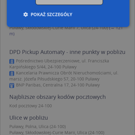
m)
Puławy, Polna 10, Ulica (24-100)
(→ 84 m)
POKAŻ SZCZEGÓŁY
Puławy, Skłodowskiej-Curie Marii 8, Ulica (24-100)
(→ 97
m)
Puławy, Skłodowskiej-Curie Marii 7, Ulica (24-100)
(→ 121
m)
Niezbędne
Wydajność
Targetowanie
Funkcjonalność
Niesklasyfikowane
DPD Pickup Automaty - inne punkty w pobliżu
Niezbędne pliki cookie umożliwiają korzystanie z
Pośrednictwo Ubezpieczeniowe, ul. Franciszka
podstawowych funkcji strony internetowej, takich
Karpińskiego 5/44, 24-100 Puławy
jak logowanie użytkownika i zarządzanie kontem.
Kancelaria Prawnicza Obrót Nieruchomościami, ul.
Bez niezbędnych plików cookie nie można
prawidłowo korzystać ze strony internetowej.
marsz. Józefa Piłsudskiego 57, 20-100 Puławy
BNP Paribas, Centralna 17, 24-100 Puławy
Provider
/
Okres
Nazwa
Opi
Domena
przechowywania
Najbliższe obszary kodów pocztowych
APPSESSID
.targeo.pl
Sesja
Kod pocztowy 24-100
CookieScriptConsent
1 rok 1 miesiąc
Ten
CookieScript
jes
.targeo.pl
Ulice w pobliżu
prz
Coo
Puławy, Polna, Ulica (24-100)
Scr
zap
Puławy, Skłodowskiej-Curie Marii, Ulica (24-100)
pre