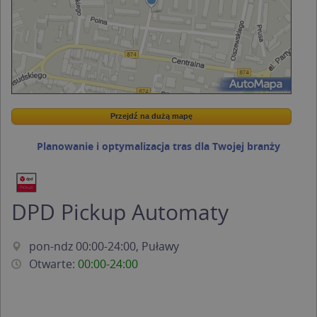
Przejdź na dużą mapę
Wstaw tę mapkę na swoją stronę
Przejdź na dużą mapę
Kreatorze map Targeo
Planowanie i optymalizacja tras dla Twojej branży
DPD Pickup Automaty
pon-ndz 00:00-24:00, Puławy
Otwarte:
00:00-24:00