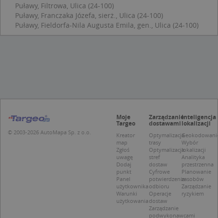
zap
Puławy, Filtrowa, Ulica (24-100)
pre
Puławy, Franczaka Józefa, sierż., Ulica (24-100)
dot
zg
Puławy, Fieldorfa-Nila Augusta Emila, gen., Ulica (24-100)
uży
pli
to 
aby
coo
Scr
dzi
pop
U
.targeo.pl
1 rok
kloc
.www.targeo.pl
1 rok
Moje
Zarządzanie
Inteligencja
Targeo
dostawami
lokalizacji
© 2003-2026 AutoMapa Sp. z o.o.
Kreator
Optymalizacja
Geokodowani
map
trasy
Wybór
Zgłoś
Optymalizacja
lokalizacji
Nazwa
Provider
/
Domena
uwagę
stref
Analityka
Dodaj
dostaw
przestrzenna
Provider
/
Okres
Nazwa
Opis
punkt
Cyfrowe
Planowanie
CrossDomainCookieScriptConsent_35
.crossdomain.cookie-
Domena
przechowywania
Panel
potwierdzenie
zasobów
script.com
użytkownika
odbioru
Zarządzanie
_ga_DEEKR6C5LV
.targeo.pl
1 rok 1 miesiąc
Ten plik 
Provider
/
Okres
Nazwa
Opis
Warunki
Operacje
ryzykiem
używany 
Domena
przechowywania
użytkowania
dostaw
Google A
Zarządzanie
do utrz
MUID
1 rok 3 tygodnie
Ten plik coo
Microsoft
stanu ses
podwykonawcami