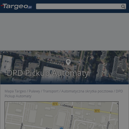
DPD Pickup Automaty
Mapa Targeo
Puławy
Transport
Automatyczna skrytka pocztowa
DPD
Pickup Automaty