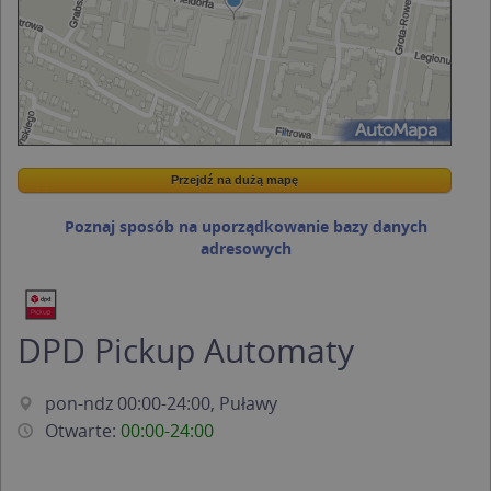
Przejdź na dużą mapę
Wstaw tę mapkę na swoją stronę
Przejdź na dużą mapę
Kreatorze map Targeo
Poznaj sposób na uporządkowanie bazy danych
adresowych
DPD Pickup Automaty
pon-ndz 00:00-24:00, Puławy
Otwarte:
00:00-24:00