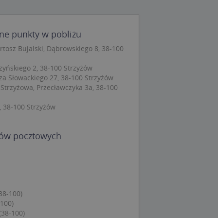
wane
owanie użytkownika i
j.
ne punkty w pobliżu
tosz Bujalski, Dąbrowskiego 8, 38-100
zyńskiego 2, 38-100 Strzyżów
za Słowackiego 27, 38-100 Strzyżów
 Cookie-Script.com
Strzyżowa, Przecławczyka 3a, 38-100
ch zgody
eczne, aby baner
ie.
, 38-100 Strzyżów
dów pocztowych
wywania
Opis
siąc
ytics do
38-100)
mę Microsoft jako
awić za pomocą
-100)
niversal Analytics -
ie uważa się, że
(38-100)
ywanej usługi
soft, umożliwiając