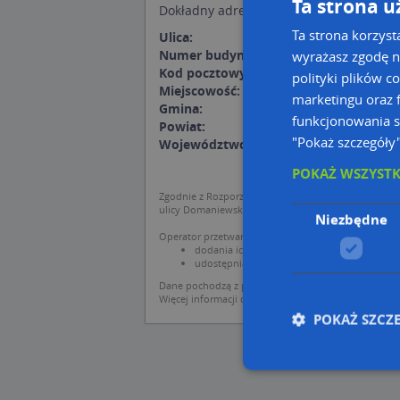
Ta strona u
Dokładny adresu dojazdu:
Ta strona korzyst
Ulica:
Południowa 5A
Numer budynku:
5a
wyrażasz zgodę n
Kod pocztowy:
38-100
polityki plików c
Miejscowość:
Strzyżów
marketingu oraz f
Gmina:
Strzyżów
funkcjonowania s
Powiat:
strzyżowski
"Pokaż szczegóły
Województwo:
podkarpackie
POKAŻ WSZYST
Zgodnie z Rozporządzeniem PE i Rady (UE) o Ochron
ulicy Domaniewskiej 37.
Niezbędne
Operator przetwarza dane osobowe w celu:
dodania ich do bazy Targeo oraz publikacji w 
udostępniania danych o firmach partnerom bi
Dane pochodzą z publicznych baz CEIDG, GUS, REG
Więcej informacji dot. RODO:
http://regulamin.aut
POKAŻ SZCZ