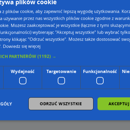
żywa plików cookie
Godziny otwarcia:
a z plików cookie, aby zapewnić lepszą wygodę użytkowania. Korzy
Poniedziałek:
00:15-23:45
Wtorek:
00:15-23:45
a używanie przez nas wszystkich plików cookie zgodnie z warun
Środa:
00:15-23:45
ookie. Możesz zaakceptować je wszystkie (łącznie z tymi służącymi
Czwartek:
00:15-23:45
unkcjonalności) wybierając "Akceptuj wszystkie" lub wybrać tylk
Piątek:
00:15-23:45
trony klikając "Odrzuć wszystkie". Możesz także dostosować swoj
Sobota:
00:15-23:45
".
Dowiedz się więcej
Niedziela:
nieczynne
KICH PARTNERÓW
(1192) →
ie Danych Osobowych Administratorem (RODO), administratorem danych jest AutoMapa 
Wydajność
Targetowanie
Funkcjonalność
Nie
wyszukiwarce firm i na mapach (art. 6 ust. 1 lit. f RODO)
znesowym operatora (art. 6 ust. 1 lit. f RODO)
ON, z firmowych stron www oraz od podmiotów zewnętrznych.
omapa.pl/odo_przetwarzanie/
EGÓŁY
ODRZUĆ WSZYSTKIE
AKCEPTUJ