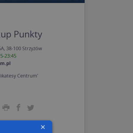
kup Punkty
A, 38-100 Strzyżów
15-23:45
m.pl
likatesy Centrum'
×