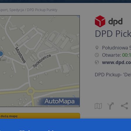
sport, Spedycja
DPD Pickup Punkty
DPD Pic
Południowa 5
Otwarte:
00:
www.dpd.co
DPD Pickup- 'De
a dużą mapę
a dużą mapę
owanie bazy danych adresowych
Kreatorze map Targeo