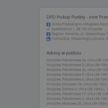
Nie
Niezbędne pliki cook
zarządzanie kontem. 
DPD Pickup Punkty - inne Prze
Firma Produkcyjno-Usługowo-Handl
Nazwa
ul. Spółdzielcza 1, 38-100 Strzyżów
APPSESSID
Bogdan Panocha, ul. Słowackiego 1
Trafostacja, Słowackiego Juliusza, 
CookieScriptConse
Adresy w pobliżu
U
Strzyżów, Południowa 5a, Ulica (38-100
kloc
Strzyżów, Południowa 3, Ulica (38-100)
Strzyżów, Południowa 3a, Ulica (38-100
Strzyżów, Południowa 9, Ulica (38-100)
Nazwa
Strzyżów, Południowa 6, Ulica (38-100)
Strzyżów, Mostowa 24, Ulica (38-100)
(
Nazwa
CrossDomainCooki
Pro
Nazwa
Strzyżów, Zielona 4, Ulica (38-100)
(→ 
Do
_ga_DEEKR6C5LV
Strzyżów, Południowa 11, Ulica (38-100
MUID
Mic
Strzyżów, Południowa 2, Ulica (38-100)
Cor
Strzyżów, Mostowa 20, Ulica (38-100)
(
_ga
.cla