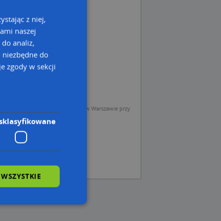
stając z niej,
kami naszej
 do analiz,
o niezbędne do
e zgody w sekcji
sp. z o.o. (Operator) z siedzibą w Warszawie przy
sklasyfikowane
 WSZYSTKIE