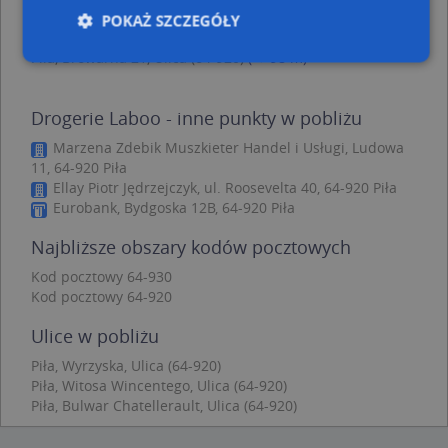
Piła, Ludowa 5A, Ulica (64-920)
(→ 63 m)
POKAŻ SZCZEGÓŁY
Piła, Młodych 1, Ulica (64-920)
(→ 74 m)
Piła, Browarna 21, Ulica (64-920)
(→ 98 m)
Niezbędne
Wydajność
Targetowanie
Drogerie Laboo - inne punkty w pobliżu
Funkcjonalność
Niesklasyfikowane
Marzena Zdebik Muszkieter Handel i Usługi, Ludowa
11, 64-920 Piła
Niezbędne pliki cookie umożliwiają korzystanie z
podstawowych funkcji strony internetowej, takich
Ellay Piotr Jędrzejczyk, ul. Roosevelta 40, 64-920 Piła
jak logowanie użytkownika i zarządzanie kontem.
Eurobank, Bydgoska 12B, 64-920 Piła
Bez niezbędnych plików cookie nie można
prawidłowo korzystać ze strony internetowej.
Najbliższe obszary kodów pocztowych
Provider
/
Okres
Nazwa
Opi
Kod pocztowy 64-930
Domena
przechowywania
Kod pocztowy 64-920
APPSESSID
.targeo.pl
Sesja
Ulice w pobliżu
CookieScriptConsent
1 rok 1 miesiąc
Ten
CookieScript
jes
.targeo.pl
Piła, Wyrzyska, Ulica (64-920)
prz
Coo
Piła, Witosa Wincentego, Ulica (64-920)
Scr
Piła, Bulwar Chatellerault, Ulica (64-920)
zap
pre
dot
zg