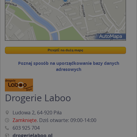
Przejdź na dużą mapę
Wstaw tę mapkę na swoją stronę
Przejdź na dużą mapę
Kreatorze map Targeo
Poznaj sposób na uporządkowanie bazy danych
adresowych
Drogerie Laboo
Ludowa 2, 64-920 Piła
Zamknięte
. Dziś otwarte: 09:00-14:00
603 925 704
drogerielaboo.pl