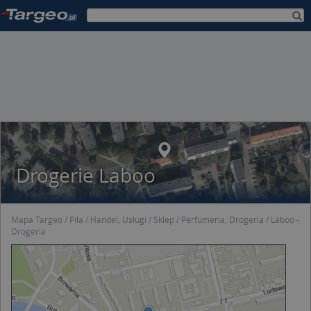
Drogerie Laboo
Mapa Targeo
Piła
Handel, Usługi
Sklep
Perfumeria, Drogeria
Laboo -
Drogeria