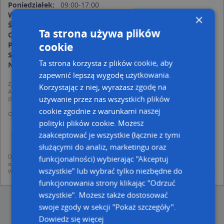
Poniedziałek:
09:00-17:00
Wtorek:
09:00-17:00
×
Środa:
09:00-17:00
Ta strona używa plików
Czwartek:
09:00-17:00
cookie
Piątek:
09:00-17:00
Sobota:
09:00-14:00
Ta strona korzysta z plików cookie, aby
Niedziela:
nieczynne
zapewnić lepszą wygodę użytkowania.
Zgodnie z Rozporządzeniem PE i Rady (UE) o Ochronie Danych Osobowych
Korzystając z niej, wyrażasz zgodę na
Administratorem (RODO), administratorem danych jest AutoMapa sp. z o.o.
używanie przez nas wszystkich plików
(Operator) z siedzibą w Warszawie przy ulicy Domaniewskiej 37.
cookie zgodnie z warunkami naszej
Operator przetwarza dane osobowe w celu:
dodania ich do bazy Targeo oraz publikacji w wyszukiwarce firm i na
polityki plików cookie. Możesz
mapach (art. 6 ust. 1 lit. f RODO)
zaakceptować je wszystkie (łącznie z tymi
udostępniania danych o firmach partnerom biznesowym operatora (art.
6 ust. 1 lit. f RODO)
służącymi do analiz, marketingu oraz
Dane pochodzą z publicznych baz CEIDG, GUS, REGON, z firmowych stron www
funkcjonalności) wybierając "Akceptuj
oraz od podmiotów zewnętrznych.
wszystkie" lub wybrać tylko niezbędne do
Więcej informacji dot. RODO:
http://regulamin.automapa.pl/odo_przetwarzanie/
funkcjonowania strony klikając "Odrzuć
wszystkie". Możesz także dostosować
swoje zgody w sekcji "Pokaż szczegóły".
Dowiedz się więcej