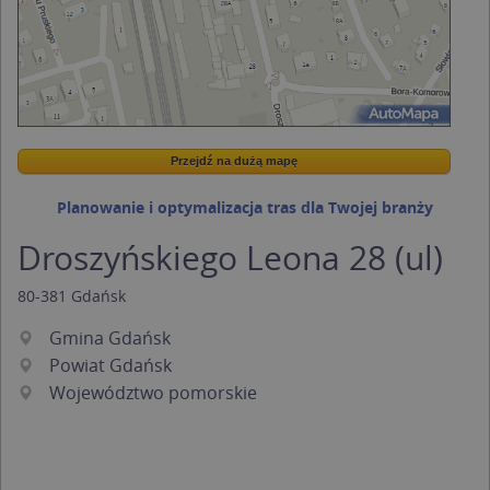
Przejdź na dużą mapę
Wstaw tę mapkę na swoją stronę
Przejdź na dużą mapę
Kreatorze map Targeo
Planowanie i optymalizacja tras dla Twojej branży
Droszyńskiego Leona 28 (ul)
80-381
Gdańsk
Gmina Gdańsk
Powiat Gdańsk
Województwo pomorskie