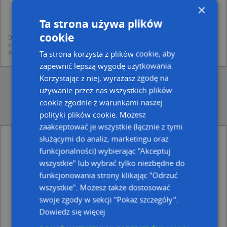
dodania ich do bazy Targeo oraz publikacji w wyszukiwarce firm i na
×
mapach (art. 6 ust. 1 lit. f RODO)
udostępniania danych o firmach partnerom biznesowym operatora (art.
Ta strona używa plików
6 ust. 1 lit. f RODO)
cookie
Dane pochodzą z publicznych baz CEIDG, GUS, REGON, z firmowych stron www
oraz od podmiotów zewnętrznych.
Ta strona korzysta z plików cookie, aby
Więcej informacji dot. RODO:
http://regulamin.automapa.pl/odo_przetwarzanie/
zapewnić lepszą wygodę użytkowania.
Korzystając z niej, wyrażasz zgodę na
używanie przez nas wszystkich plików
cookie zgodnie z warunkami naszej
polityki plików cookie. Możesz
zaakceptować je wszystkie (łącznie z tymi
służącymi do analiz, marketingu oraz
Eko Energia Czarkowscy - inne Przemysł,
Firmy w pobliżu
funkcjonalności) wybierając "Akceptuj
wszystkie" lub wybrać tylko niezbędne do
Trafostacja, Mniszkówny Heleny 5, 08-300 Sokołów
funkcjonowania strony klikając "Odrzuć
Podlaski
Dorota Kowalska - Działalność Gospodarcza, ul.
wszystkie". Możesz także dostosować
Gałczyńskiego 6, 08-300 Sokołów Podlaski
swoje zgody w sekcji "Pokaż szczegóły".
Agropest Przedsiębiorstwo Handlowo Usługowe,
Dowiedz się więcej
Wolności 52, 08-300 Sokołów Podlaski
Kancelaria Adwokacka, ul. ks. Bosco 4, 08-300 Sokołów