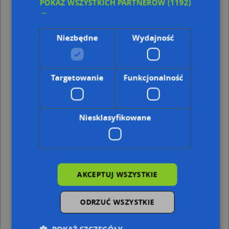
POKAŻ WSZYSTKICH PARTNERÓW
(1192)
Podlaski
→
Adresy w pobliżu
Niezbędne
Wydajność
Sokołów Podlaski, Wolności 46, Ulica (08-300)
(→ 3 m)
Sokołów Podlaski, Wolności 46b, Ulica (08-300)
(→ 22 m)
Sokołów Podlaski, Skłodowskiej-Curie Marii 12b, Ulica (08-
300)
(→ 28 m)
Targetowanie
Funkcjonalność
Sokołów Podlaski, Wolności 48, Ulica (08-300)
(→ 30 m)
Sokołów Podlaski, Wolności 46a, Ulica (08-300)
(→ 31 m)
Sokołów Podlaski, Skłodowskiej-Curie Marii 12a, Ulica (08-
300)
(→ 32 m)
Niesklasyfikowane
Sokołów Podlaski, Skłodowskiej-Curie Marii 14a, Ulica (08-
300)
(→ 38 m)
Sokołów Podlaski, Wolności 31, Ulica (08-300)
(→ 68 m)
Sokołów Podlaski, Wolności 35, Ulica (08-300)
(→ 76 m)
Sokołów Podlaski, Gałczyńskiego Konstantego Ildefonsa 4,
AKCEPTUJ WSZYSTKIE
Ulica (08-300)
(→ 100 m)
ODRZUĆ WSZYSTKIE
Eko Energia Czarkowscy - inne punkty w
pobliżu