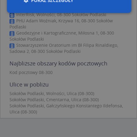
POKAŻ SZCZEGÓŁY
Henryk Barej, ul. Wolności 30A/1, 08-300 Sokołów
Podlaski
InterRisk, Wolności, 08-300 Sokołów Podlaski
PHU Adam Woźniak, Krzywa 16, 08-300 Sokołów
Niezbędne
Wydajność
Targetowanie
Podlaski
Geodezyjne i Kartograficznne, Miłosna 1, 08-300
Funkcjonalność
Niesklasyfikowane
Sokołów Podlaski
Stowarzyszenie Oratorium im Bł Filipa Rinaldiego,
Niezbędne pliki cookie umożliwiają korzystanie z
podstawowych funkcji strony internetowej, takich
Sadowa 2, 08-300 Sokołów Podlaski
jak logowanie użytkownika i zarządzanie kontem.
Bez niezbędnych plików cookie nie można
Najbliższe obszary kodów pocztowych
prawidłowo korzystać ze strony internetowej.
Kod pocztowy 08-300
Provider
/
Okres
Nazwa
Opi
Domena
przechowywania
Ulice w pobliżu
APPSESSID
.targeo.pl
Sesja
Sokołów Podlaski, Wolności, Ulica (08-300)
CookieScriptConsent
1 rok 1 miesiąc
Ten
CookieScript
Sokołów Podlaski, Cmentarna, Ulica (08-300)
jes
.targeo.pl
Sokołów Podlaski, Gałczyńskiego Konstantego Ildefonsa,
prz
Coo
Ulica (08-300)
Scr
zap
pre
dot
zg
uży