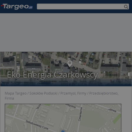
Eko Energia Czarkowscy
Mapa Targeo
Sokołów Podlaski
Przemysł, Firmy
Przedsiębiorstwo,
Firma