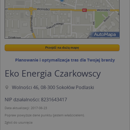
Przejdź na dużą mapę
Wstaw tę mapkę na swoją stronę
Przejdź na dużą mapę
Kreatorze map Targeo
Planowanie i optymalizacja tras dla Twojej branży
Eko Energia Czarkowscy
Wolności 46, 08-300 Sokołów Podlaski
NIP działalności: 8231643417
Data aktualizacji: 2017-06-23
Popraw powyższe dane punktu (jestem właścicielem).
Zgłoś do usunięcia