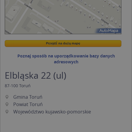
Przejdź na dużą mapę
Wstaw tę mapkę na swoją stronę
Przejdź na dużą mapę
Kreatorze map Targeo
Poznaj sposób na uporządkowanie bazy danych
adresowych
Elbląska 22 (ul)
87-100
Toruń
Gmina Toruń
Powiat Toruń
Województwo kujawsko-pomorskie