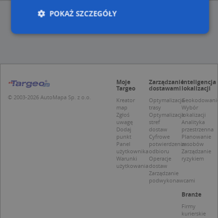
POKAŻ SZCZEGÓŁY
Niezbędne
Wydajność
Targetowanie
Funkcjonalność
Niesklasyfikowane
Moje
Zarządzanie
Inteligencja
Niezbędne pliki cookie umożliwiają korzystanie z
Targeo
dostawami
lokalizacji
podstawowych funkcji strony internetowej, takich
© 2003-2026 AutoMapa Sp. z o.o.
Kreator
Optymalizacja
Geokodowani
jak logowanie użytkownika i zarządzanie kontem.
map
trasy
Wybór
Bez niezbędnych plików cookie nie można
Zgłoś
Optymalizacja
lokalizacji
prawidłowo korzystać ze strony internetowej.
uwagę
stref
Analityka
Dodaj
dostaw
przestrzenna
Provider
/
Okres
Nazwa
Opi
punkt
Cyfrowe
Planowanie
Domena
przechowywania
Panel
potwierdzenie
zasobów
użytkownika
odbioru
Zarządzanie
APPSESSID
.targeo.pl
Sesja
Warunki
Operacje
ryzykiem
użytkowania
dostaw
CookieScriptConsent
1 rok 1 miesiąc
Ten
CookieScript
Zarządzanie
jes
.targeo.pl
podwykonawcami
prz
Coo
Branże
Scr
zap
Firmy
pre
kurierskie
dot