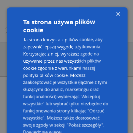
×
Ta strona używa plików
cookie
Ta strona korzysta z plików cookie, aby
zapewnić lepszą wygodę użytkowania.
Korzystając z niej, wyrażasz zgodę na
używanie przez nas wszystkich plików
cookie zgodnie z warunkami naszej
polityki plików cookie. Możesz
zaakceptować je wszystkie (łącznie z tymi
służącymi do analiz, marketingu oraz
Ulice w pobliżu
funkcjonalności) wybierając "Akceptuj
Toruń, Elbląska, Ulica (87-100)
wszystkie" lub wybrać tylko niezbędne do
Toruń, Jarocińska, Ulica (87-100)
funkcjonowania strony klikając "Odrzuć
Toruń, Koszalińska, Ulica (87-100)
wszystkie". Możesz także dostosować
Najbliższe obszary kodów pocztowych
swoje zgody w sekcji "Pokaż szczegóły".
Dowiedz się więcej
Kod pocztowy 87-112