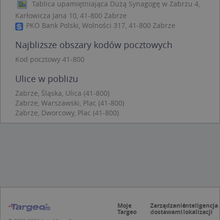
Tablica upamiętniająca Dużą Synagogę w Zabrzu 4,
Niezbędne
Wydajność
Targetowanie
Karłowicza Jana 10, 41-800 Zabrze
Funkcjonalność
Niesklasyfikowane
PKO Bank Polski, Wolności 317, 41-800 Zabrze
Niezbędne pliki cookie umożliwiają korzystanie z
Najbliższe obszary kodów pocztowych
podstawowych funkcji strony internetowej, takich
jak logowanie użytkownika i zarządzanie kontem.
Kod pocztowy 41-800
Bez niezbędnych plików cookie nie można
prawidłowo korzystać ze strony internetowej.
Ulice w pobliżu
Provider
/
Okres
Nazwa
Opi
Zabrze, Śląska, Ulica (41-800)
Domena
przechowywania
Zabrze, Warszawski, Plac (41-800)
APPSESSID
.targeo.pl
Sesja
Zabrze, Dworcowy, Plac (41-800)
CookieScriptConsent
1 rok 1 miesiąc
Ten
CookieScript
jes
.targeo.pl
prz
Coo
Scr
zap
pre
dot
zg
uży
pli
to 
aby
Moje
Zarządzanie
Inteligencja
coo
Targeo
dostawami
lokalizacji
Scr