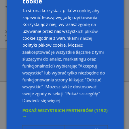
cookie
Operator przetwarza dane osobowe w celu:
Ta strona korzysta z plików cookie, aby
dodania ich do bazy Targeo oraz publikacji w wyszukiwarce firm i na
mapach (art. 6 ust. 1 lit. f RODO)
zapewnić lepszą wygodę użytkowania.
udostępniania danych o firmach partnerom biznesowym operatora (art.
Korzystając z niej, wyrażasz zgodę na
6 ust. 1 lit. f RODO)
używanie przez nas wszystkich plików
Dane pochodzą z publicznych baz CEIDG, GUS, REGON, z firmowych stron www
oraz od podmiotów zewnętrznych.
cookie zgodnie z warunkami naszej
Więcej informacji dot. RODO:
http://regulamin.automapa.pl/odo_przetwarzanie/
polityki plików cookie. Możesz
zaakceptować je wszystkie (łącznie z tymi
służącymi do analiz, marketingu oraz
funkcjonalności) wybierając "Akceptuj
wszystkie" lub wybrać tylko niezbędne do
funkcjonowania strony klikając "Odrzuć
wszystkie". Możesz także dostosować
EU07-092 IMG 2879 filtered - inne Zdjęcia w
swoje zgody w sekcji "Pokaż szczegóły".
pobliżu
Dowiedz się więcej
Zabrze Admiral, Wolności 305, 41-800 Zabrze
POKAŻ WSZYSTKICH PARTNERÓW
(1192)
Zabrze post office, Wolności, 41-800 Zabrze
→
Zabrze - Pl. Wolności 01, Wolności 289, 41-800
Zabrze