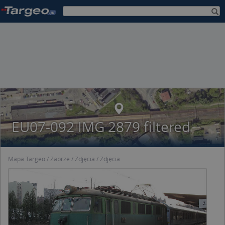
EU07-092 IMG 2879 filtered
Mapa Targeo
Zabrze
Zdjęcia
Zdjęcia