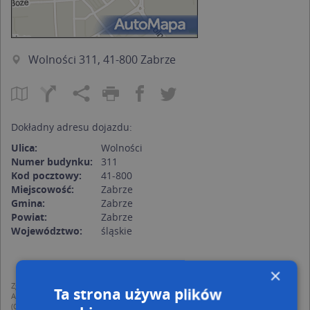
Wolności 311, 41-800 Zabrze
Dokładny adresu dojazdu:
Ulica:
Wolności
Numer budynku:
311
Kod pocztowy:
41-800
Miejscowość:
Zabrze
Gmina:
Zabrze
Powiat:
Zabrze
Województwo:
śląskie
×
Zgodnie z Rozporządzeniem PE i Rady (UE) o Ochronie Danych Osobowych
Ta strona używa plików
Administratorem (RODO), administratorem danych jest AutoMapa sp. z o.o.
(Operator) z siedzibą w Warszawie przy ulicy Domaniewskiej 37.