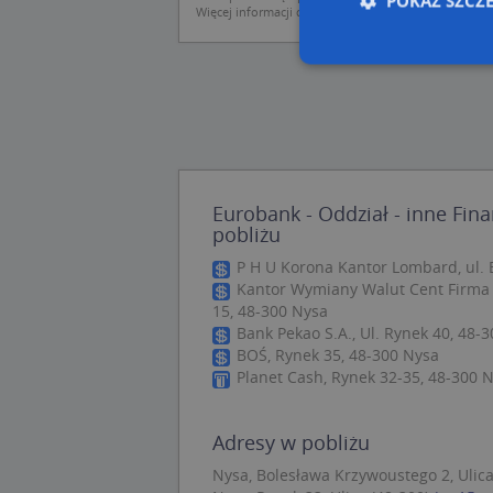
POKAŻ SZCZ
Więcej informacji dot. RODO:
http://regulamin.aut
Nie
Niezbędne pliki cook
zarządzanie kontem. 
Eurobank - Oddział - inne Fin
Nazwa
pobliżu
APPSESSID
P H U Korona Kantor Lombard, ul. 
CookieScriptConse
Kantor Wymiany Walut Cent Firma 
15, 48-300 Nysa
Bank Pekao S.A., Ul. Rynek 40, 48-
BOŚ, Rynek 35, 48-300 Nysa
U
Planet Cash, Rynek 32-35, 48-300 
kloc
Adresy w pobliżu
Nazwa
Nysa, Bolesława Krzywoustego 2, Ulica
Nazwa
CrossDomainCooki
Pro