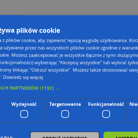
Godziny otwarcia:
żywa plików cookie
Poniedziałek:
09:30-16:30
a z plików cookie, aby zapewnić lepszą wygodę użytkowania. Korzy
Wtorek:
09:30-16:30
a używanie przez nas wszystkich plików cookie zgodnie z warun
Środa:
09:30-16:30
Czwartek:
09:30-16:30
ookie. Możesz zaakceptować je wszystkie (łącznie z tymi służącymi
Piątek:
09:30-16:30
unkcjonalności) wybierając "Akceptuj wszystkie" lub wybrać tylk
Sobota:
nieczynne
trony klikając "Odrzuć wszystkie". Możesz także dostosować swoj
Niedziela:
nieczynne
".
Dowiedz się więcej
KICH PARTNERÓW
(1192) →
Wydajność
Targetowanie
Funkcjonalność
Nie
ie Danych Osobowych Administratorem (RODO), administratorem danych jest AutoMapa 
wyszukiwarce firm i na mapach (art. 6 ust. 1 lit. f RODO)
znesowym operatora (art. 6 ust. 1 lit. f RODO)
ON, z firmowych stron www oraz od podmiotów zewnętrznych.