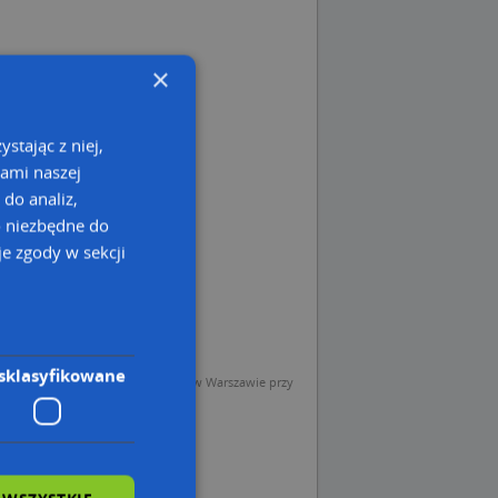
×
stając z niej,
kami naszej
 do analiz,
o niezbędne do
e zgody w sekcji
sklasyfikowane
sp. z o.o. (Operator) z siedzibą w Warszawie przy