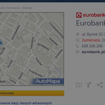
ank
Eurobank - Oddział
Eurobank
ul. Rynek 32-
Zamknięte
. 
608 206 206
eurobank.pl
a dużą mapę
a dużą mapę
owanie bazy danych adresowych
Kreatorze map Targeo