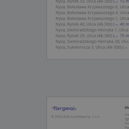
Nysa, Rynek 33, Ulica (48-300)
(→ 15 m
Nazwa
Do
Nysa, Bolesława Krzywoustego 6, Ulica
_ga_DEEKR6C5LV
Nysa, Bolesława Krzywoustego 4, Ulica
MUID
Mic
Cor
Nysa, Bolesława Krzywoustego 1, Ulica
_ga
.cla
Nysa, Rynek 40, Ulica (48-300)
(→ 40 m
Nysa, Siemiradzkiego Henryka 1, Ulica
Nysa, Rynek 29, Ulica (48-300)
(→ 75 m
test_cookie
Goo
Nysa, Siemiradzkiego Henryka 2B, Ulic
.dou
Nysa, Sukiennicza 3, Ulica (48-300)
(→
IDE
Goo
_pk_id.1.c431
.dou
MUID
Mic
Cor
.bin
_pk_ses.1.c431
MR
Mic
Cor
Mo
.c.b
Kr
SRM_B
Mic
© 2003-2026 AutoMapa Sp. z o.o.
Zg
Cor
_clck
Do
.c.b
Pa