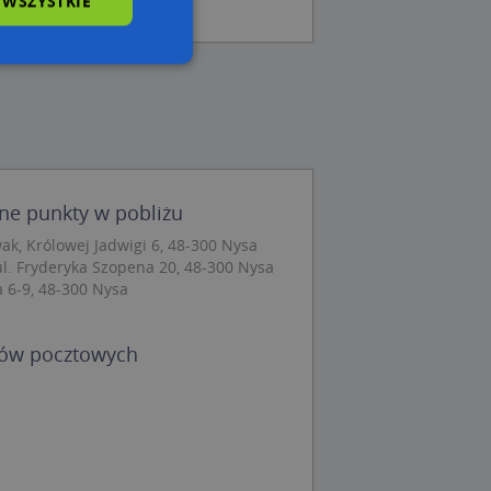
 WSZYSTKIE
wane
owanie użytkownika i
j.
nne punkty w pobliżu
k, Królowej Jadwigi 6, 48-300 Nysa
l. Fryderyka Szopena 20, 48-300 Nysa
 Cookie-Script.com
 6-9, 48-300 Nysa
ch zgody
eczne, aby baner
ie.
dów pocztowych
wywania
Opis
siąc