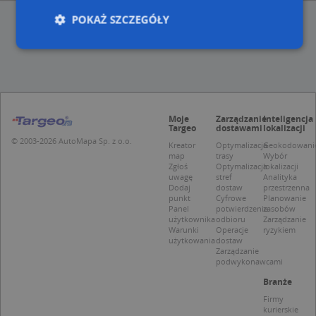
POKAŻ SZCZEGÓŁY
Niezbędne
Wydajność
Targetowanie
Funkcjonalność
Niesklasyfikowane
Moje
Zarządzanie
Inteligencja
Niezbędne pliki cookie umożliwiają korzystanie z
Targeo
dostawami
lokalizacji
podstawowych funkcji strony internetowej, takich
© 2003-2026 AutoMapa Sp. z o.o.
Kreator
Optymalizacja
Geokodowani
jak logowanie użytkownika i zarządzanie kontem.
map
trasy
Wybór
Bez niezbędnych plików cookie nie można
Zgłoś
Optymalizacja
lokalizacji
prawidłowo korzystać ze strony internetowej.
uwagę
stref
Analityka
Dodaj
dostaw
przestrzenna
Provider
/
Okres
Nazwa
Opi
punkt
Cyfrowe
Planowanie
Domena
przechowywania
Panel
potwierdzenie
zasobów
użytkownika
odbioru
Zarządzanie
APPSESSID
.targeo.pl
Sesja
Warunki
Operacje
ryzykiem
użytkowania
dostaw
CookieScriptConsent
1 rok 1 miesiąc
Ten
CookieScript
Zarządzanie
jes
.targeo.pl
podwykonawcami
prz
Coo
Branże
Scr
zap
Firmy
pre
kurierskie
dot