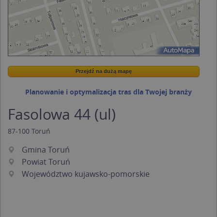
Przejdź na dużą mapę
Wstaw tę mapkę na swoją stronę
Przejdź na dużą mapę
Kreatorze map Targeo
Planowanie i optymalizacja tras dla Twojej branży
Fasolowa 44 (ul)
87-100
Toruń
Gmina Toruń
Powiat Toruń
Województwo kujawsko-pomorskie