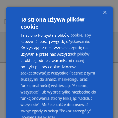
×
Ta strona używa plików
cookie
Ta strona korzysta z plików cookie, aby
zapewnić lepszą wygodę użytkowania.
Korzystając z niej, wyrażasz zgodę na
używanie przez nas wszystkich plików
cookie zgodnie z warunkami naszej
polityki plików cookie. Możesz
zaakceptować je wszystkie (łącznie z tymi
Ulice w pobliżu
służącymi do analiz, marketingu oraz
Toruń, Fasolowa, Ulica (87-100)
funkcjonalności) wybierając "Akceptuj
Toruń, Chmielna, Ulica (87-100)
wszystkie" lub wybrać tylko niezbędne do
Toruń, Narcyzowa, Ulica (87-100)
funkcjonowania strony klikając "Odrzuć
Najbliższe obszary kodów pocztowych
wszystkie". Możesz także dostosować
swoje zgody w sekcji "Pokaż szczegóły".
Kod pocztowy 87-100
Dowiedz się więcej