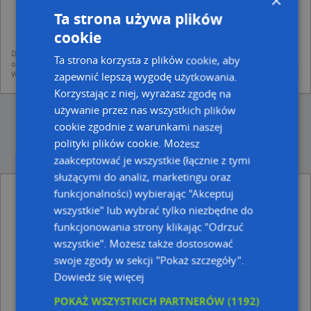
×
dodania ich do bazy Targeo oraz publikacji w wyszukiwarce firm i na
Ta strona używa plików
mapach (art. 6 ust. 1 lit. f RODO)
udostępniania danych o firmach partnerom biznesowym operatora (art.
cookie
6 ust. 1 lit. f RODO)
Dane pochodzą z publicznych baz CEIDG, GUS, REGON, z firmowych stron www
Ta strona korzysta z plików cookie, aby
oraz od podmiotów zewnętrznych.
Więcej informacji dot. RODO:
http://regulamin.automapa.pl/odo_przetwarzanie/
zapewnić lepszą wygodę użytkowania.
Korzystając z niej, wyrażasz zgodę na
używanie przez nas wszystkich plików
cookie zgodnie z warunkami naszej
polityki plików cookie. Możesz
zaakceptować je wszystkie (łącznie z tymi
służącymi do analiz, marketingu oraz
Fastlan - Outsourcing It - inne Przemysł, Firmy
funkcjonalności) wybierając "Akceptuj
w pobliżu
wszystkie" lub wybrać tylko niezbędne do
funkcjonowania strony klikając "Odrzuć
Zakład Wielobranżowy Topaz, Daszyńskiego Ignacego
3, 85-791 Bydgoszcz
wszystkie". Możesz także dostosować
Robert Astukiewicz - Działalność Gospodarcza, ul. Jana
swoje zgody w sekcji "Pokaż szczegóły".
Marcina Szancera 4/40, 85-791 Bydgoszcz
Dowiedz się więcej
Przedsiębiorstwo Handlowo Usługowe, ul. Ewy
Szelburg-Zarembiny 25/58, 85-792 Bydgoszcz
POKAŻ WSZYSTKICH PARTNERÓW
(1192)