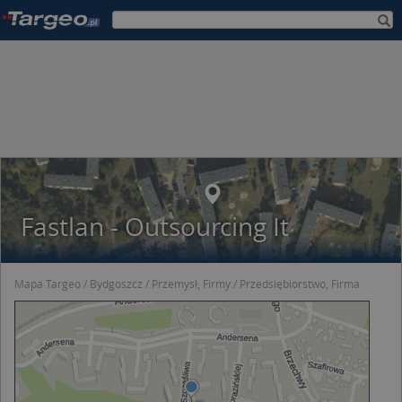
Fastlan - Outsourcing It
Mapa Targeo
Bydgoszcz
Przemysł, Firmy
Przedsiębiorstwo, Firma