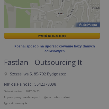
Przejdź na dużą mapę
Wstaw tę mapkę na swoją stronę
Przejdź na dużą mapę
Kreatorze map Targeo
Poznaj sposób na uporządkowanie bazy danych
adresowych
Fastlan - Outsourcing It
Szczęśliwa 5, 85-792 Bydgoszcz
NIP działalności: 5542379398
Data aktualizacji: 2017-06-23
Popraw powyższe dane punktu (jestem właścicielem).
Zgłoś do usunięcia