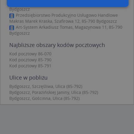
Przedszkole Niepubliczne Bajka, Szczęśliwa 7, 85-792
Bydgoszcz
Przedsiębiorstwo Produkcyjno Usługowo Handlowe
Niezbędne
Wydajność
Targetowanie
Makras Marek Kraska, Szafirowa 12, 85-790 Bydgoszcz
Art-System Arkadiusz Tomas, Magazynowa 11, 85-790
Funkcjonalność
Niesklasyfikowane
Bydgoszcz
Niezbędne pliki cookie umożliwiają korzystanie z
podstawowych funkcji strony internetowej, takich
Najbliższe obszary kodów pocztowych
jak logowanie użytkownika i zarządzanie kontem.
Bez niezbędnych plików cookie nie można
Kod pocztowy 86-070
prawidłowo korzystać ze strony internetowej.
Kod pocztowy 85-790
Kod pocztowy 85-791
Provider
/
Okres
Nazwa
Opi
Domena
przechowywania
Ulice w pobliżu
APPSESSID
.targeo.pl
Sesja
Bydgoszcz, Szczęśliwa, Ulica (85-792)
CookieScriptConsent
1 rok 1 miesiąc
Ten
CookieScript
Bydgoszcz, Porazińskiej Janiny, Ulica (85-792)
jes
.targeo.pl
prz
Bydgoszcz, Gościnna, Ulica (85-792)
Coo
Scr
zap
pre
dot
zg
uży
pli