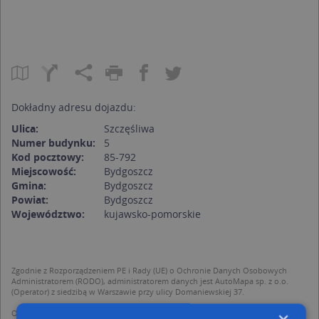
Dokładny adresu dojazdu:
Ulica:
Szczęśliwa
Numer budynku:
5
Kod pocztowy:
85-792
Miejscowość:
Bydgoszcz
Gmina:
Bydgoszcz
Powiat:
Bydgoszcz
Województwo:
kujawsko-pomorskie
Zgodnie z Rozporządzeniem PE i Rady (UE) o Ochronie Danych Osobowych
Administratorem (RODO), administratorem danych jest AutoMapa sp. z o.o.
(Operator) z siedzibą w Warszawie przy ulicy Domaniewskiej 37.
Operator przetwarza dane osobowe w celu: