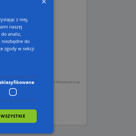
×
stając z niej,
kami naszej
 do analiz,
o niezbędne do
e zgody w sekcji
sklasyfikowane
sp. z o.o. (Operator) z siedzibą w Warszawie przy
 WSZYSTKIE