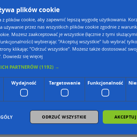
żywa plików cookie
skich 4
a z plików cookie, aby zapewnić lepszą wygodę użytkowania. Korzy
a używanie przez nas wszystkich plików cookie zgodnie z warun
ookie. Możesz zaakceptować je wszystkie (łącznie z tymi służącymi
unkcjonalności) wybierając "Akceptuj wszystkie" lub wybrać tylk
trony klikając "Odrzuć wszystkie". Możesz także dostosować swoj
".
Dowiedz się więcej
KICH PARTNERÓW
(1192) →
Wydajność
Targetowanie
Funkcjonalność
Nie
ie Danych Osobowych Administratorem (RODO), administratorem danych jest AutoMapa 
wyszukiwarce firm i na mapach (art. 6 ust. 1 lit. f RODO)
znesowym operatora (art. 6 ust. 1 lit. f RODO)
ON, z firmowych stron www oraz od podmiotów zewnętrznych.
EGÓŁY
ODRZUĆ WSZYSTKIE
AKCEPTUJ
omapa.pl/odo_przetwarzanie/