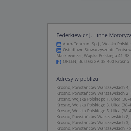
Nie
Niezbędne pliki cook
zarządzanie kontem. 
Federkiewicz J. - inne Motoryz
Nazwa
Auto-Centrum Sp.j., Wojska Polskie
APPSESSID
Osiedlowe Stowarzyszenie Tenisow
Markiewicza , Wojska Polskiego 41, 38
CookieScriptConse
ORLEN, Bursaki 29, 38-400 Krosno
U
Adresy w pobliżu
kloc
Krosno, Powstańców Warszawskich 4, U
Krosno, Powstańców Warszawskich 2, U
Krosno, Wojska Polskiego 1, Ulica (38-
Nazwa
Krosno, Wojska Polskiego 3, Ulica (38-
Nazwa
Krosno, Wojska Polskiego 5, Ulica (38-
CrossDomainCooki
Pro
Nazwa
Krosno, Powstańców Warszawskich 8, U
Do
_ga_DEEKR6C5LV
Krosno, Powstańców Warszawskich 3, U
MUID
Mic
Krosno, Powstańców Warszawskich 7b, 
Cor