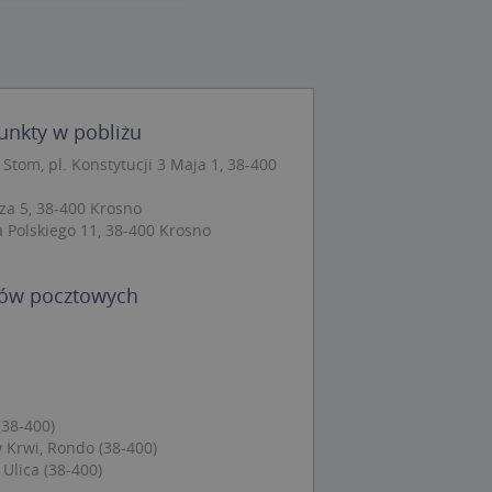
wane
owanie użytkownika i
j.
punkty w pobliżu
Stom, pl. Konstytucji 3 Maja 1, 38-400
za 5, 38-400 Krosno
 Cookie-Script.com
ch zgody
 Polskiego 11, 38-400 Krosno
eczne, aby baner
ie.
dów pocztowych
wywania
Opis
siąc
(38-400)
Krwi, Rondo (38-400)
ytics do
Ulica (38-400)
mę Microsoft jako
awić za pomocą