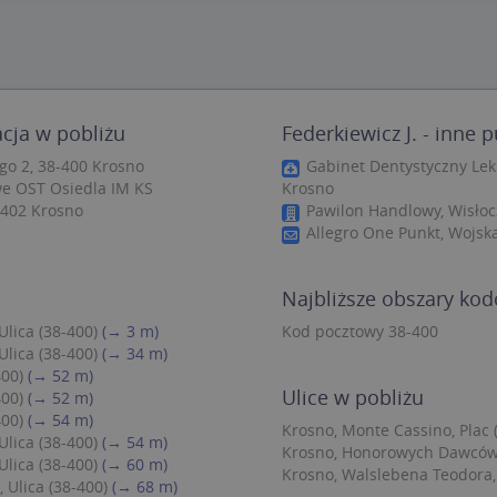
zbędne
Wydajność
Targetowanie
Funkcjonalność
Niesklasyfiko
ie umożliwiają korzystanie z podstawowych funkcji strony internetowej, takich jak log
Bez niezbędnych plików cookie nie można prawidłowo korzystać ze strony internetowe
Provider
/
Okres
acja w pobliżu
Federkiewicz J. - inne 
Opis
Domena
przechowywania
go 2, 38-400 Krosno
Gabinet Dentystyczny Lek 
.targeo.pl
Sesja
e OST Osiedla IM KS
Krosno
-402 Krosno
Pawilon Handlowy, Wisłoc
nt
1 rok 1 miesiąc
Ten plik cookie jest używany przez usługę
CookieScript
do zapamiętywania preferencji dotyczący
.targeo.pl
Allegro One Punkt, Wojska
użytkownika na pliki cookie. Jest to koni
cookie Cookie-Script.com działał poprawn
.targeo.pl
1 rok
Najbliższe obszary ko
.www.targeo.pl
1 rok
lica (38-400)
(→ 3 m)
Kod pocztowy 38-400
lica (38-400)
(→ 34 m)
400)
(→ 52 m)
Provider
/
Domena
Okres przecho
Ulice w pobliżu
400)
(→ 52 m)
Provider
/
Okres
Opis
400)
(→ 54 m)
eScriptConsent_35
.crossdomain.cookie-script.com
1 rok 1 mie
vider
Domena
/
przechowywania
Okres
Krosno, Monte Cassino, Plac 
Opis
lica (38-400)
(→ 54 m)
mena
przechowywania
Krosno, Honorowych Dawców 
.targeo.pl
1 rok 1 miesiąc
Ten plik cookie jest używany przez Google Anal
lica (38-400)
(→ 60 m)
utrzymywania stanu sesji.
Krosno, Walslebena Teodora, 
1 rok 3 tygodnie
Ten plik cookie jest powszechnie używany przez fir
rosoft
Ulica (38-400)
(→ 68 m)
unikalny identyfikator użytkownika. Można to ust
poration